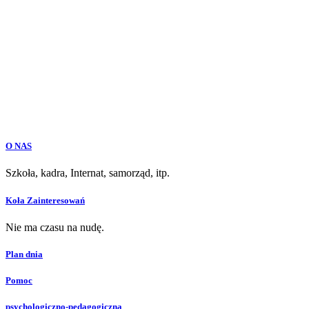
O NAS
Szkoła, kadra, Internat, samorząd, itp.
Koła Zainteresowań
Nie ma czasu na nudę.
Plan dnia
Pomoc
psychologiczno-pedagogiczna