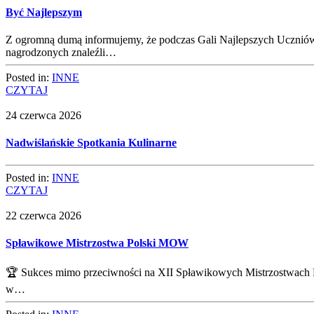
Być Najlepszym
Z ogromną dumą informujemy, że podczas Gali Najlepszych Uczniów
nagrodzonych znaleźli…
Posted in:
INNE
CZYTAJ
24 czerwca 2026
Nadwiślańskie Spotkania Kulinarne
Posted in:
INNE
CZYTAJ
22 czerwca 2026
Spławikowe Mistrzostwa Polski MOW
🏆 Sukces mimo przeciwności na XII Spławikowych Mistrzostwac
w…