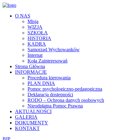
O NAS
Misja
WIZJA
SZKOŁA
HISTORIA
KADRA
Samorząd Wychowanków
Internat
Koła Zainteresowań
Strona Główna
INFORMACJE
Procedura kierowania
PLAN DNIA
Pomoc psychologiczno-pedagogiczna
Deklaracja dostępności
RODO – Ochrona danych osobowych
Nieodpłatna Pomoc Prawna
AKTUALNOŚCI
GALERIA
DOKUMENTY
KONTAKT
BIP