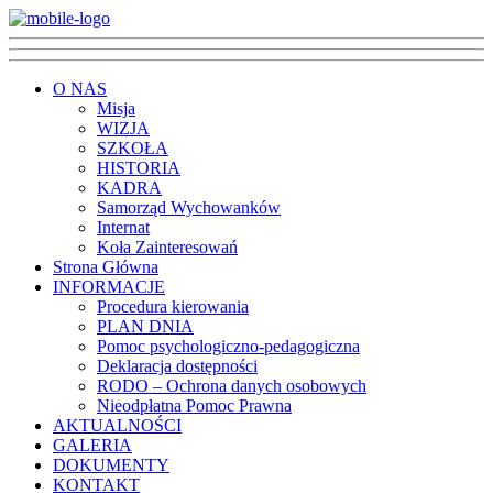
O NAS
Misja
WIZJA
SZKOŁA
HISTORIA
KADRA
Samorząd Wychowanków
Internat
Koła Zainteresowań
Strona Główna
INFORMACJE
Procedura kierowania
PLAN DNIA
Pomoc psychologiczno-pedagogiczna
Deklaracja dostępności
RODO – Ochrona danych osobowych
Nieodpłatna Pomoc Prawna
AKTUALNOŚCI
GALERIA
DOKUMENTY
KONTAKT