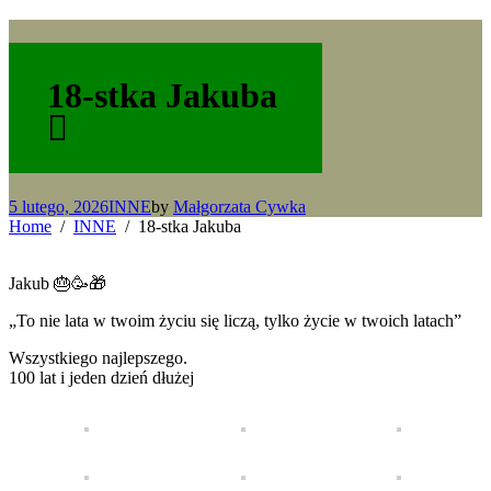
18-stka Jakuba
5 lutego, 2026
INNE
by
Małgorzata Cywka
Home
INNE
18-stka Jakuba
Jakub 🎂🥳🎁
„To nie lata w twoim życiu się liczą, tylko życie w twoich latach”
Wszystkiego najlepszego.
100 lat i jeden dzień dłużej