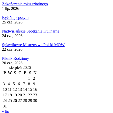
Zakończenie roku szkolnego
1 lip, 2026
Być Najlepszym
25 cze, 2026
Nadwiślańskie Spotkania Kulinarne
24 cze, 2026
Spławikowe Mistrzostwa Polski MOW
22 cze, 2026
Piknik Rodzinny
20 cze, 2026
sierpień 2026
P
W
Ś
C
P
S
N
1
2
3
4
5
6
7
8
9
10
11
12
13
14
15
16
17
18
19
20
21
22
23
24
25
26
27
28
29
30
31
« lip