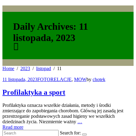
Daily Archives: 11
listopada, 2023
Home
2023
listopad
11
11 listopada, 2023
FOTORELACJE
,
MOW
by
chotek
Profilaktyka a sport
Profilaktyka oznacza wszelkie działania, metody i środki
zmierzające do zapobiegania chorobom. Główną jej zasadą jest
przestrzeganie podstawowych zasad higieny we wszelkich
dziedzinach życia. Niezmiernie ważny
…
Read more
Search for: