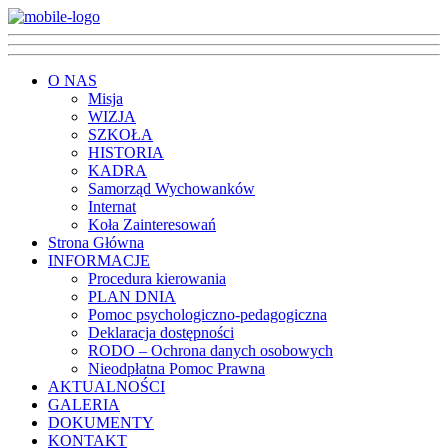
O NAS
Misja
WIZJA
SZKOŁA
HISTORIA
KADRA
Samorząd Wychowanków
Internat
Koła Zainteresowań
Strona Główna
INFORMACJE
Procedura kierowania
PLAN DNIA
Pomoc psychologiczno-pedagogiczna
Deklaracja dostępności
RODO – Ochrona danych osobowych
Nieodpłatna Pomoc Prawna
AKTUALNOŚCI
GALERIA
DOKUMENTY
KONTAKT