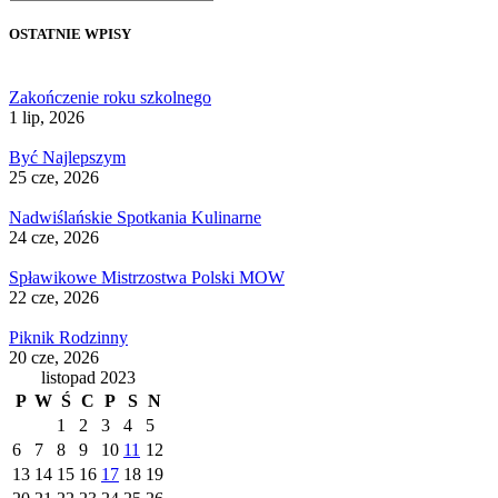
OSTATNIE WPISY
Zakończenie roku szkolnego
1 lip, 2026
Być Najlepszym
25 cze, 2026
Nadwiślańskie Spotkania Kulinarne
24 cze, 2026
Spławikowe Mistrzostwa Polski MOW
22 cze, 2026
Piknik Rodzinny
20 cze, 2026
listopad 2023
P
W
Ś
C
P
S
N
1
2
3
4
5
6
7
8
9
10
11
12
13
14
15
16
17
18
19