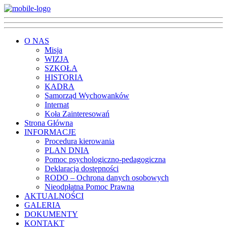
O NAS
Misja
WIZJA
SZKOŁA
HISTORIA
KADRA
Samorząd Wychowanków
Internat
Koła Zainteresowań
Strona Główna
INFORMACJE
Procedura kierowania
PLAN DNIA
Pomoc psychologiczno-pedagogiczna
Deklaracja dostępności
RODO – Ochrona danych osobowych
Nieodpłatna Pomoc Prawna
AKTUALNOŚCI
GALERIA
DOKUMENTY
KONTAKT