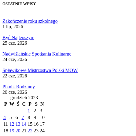
OSTATNIE WPISY
Zakończenie roku szkolnego
1 lip, 2026
Być Najlepszym
25 cze, 2026
Nadwiślańskie Spotkania Kulinarne
24 cze, 2026
Spławikowe Mistrzostwa Polski MOW
22 cze, 2026
Piknik Rodzinny
20 cze, 2026
grudzień 2023
P
W
Ś
C
P
S
N
1
2
3
4
5
6
7
8
9
10
11
12
13
14
15
16
17
18
19
20
21
22
23
24