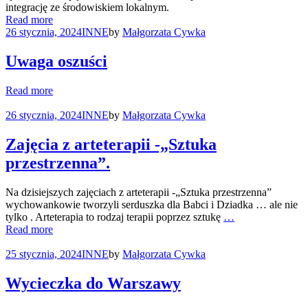
integrację ze środowiskiem lokalnym.
Read more
26 stycznia, 2024
INNE
by
Małgorzata Cywka
Uwaga oszuści
Read more
26 stycznia, 2024
INNE
by
Małgorzata Cywka
Zajęcia z arteterapii -„Sztuka
przestrzenna”.
Na dzisiejszych zajęciach z arteterapii -„Sztuka przestrzenna”
wychowankowie tworzyli serduszka dla Babci i Dziadka … ale nie
tylko . Arteterapia to rodzaj terapii poprzez sztukę
…
Read more
25 stycznia, 2024
INNE
by
Małgorzata Cywka
Wycieczka do Warszawy