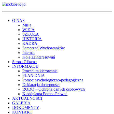
O NAS
Misja
WIZJA
SZKOŁA
HISTORIA
KADRA
Samorząd Wychowanków
Internat
Koła Zainteresowań
Strona Główna
INFORMACJE
Procedura kierowania
PLAN DNIA
Pomoc psychologiczno-pedagogiczna
Deklaracja dostępności
RODO – Ochrona danych osobowych
Nieodpłatna Pomoc Prawna
AKTUALNOŚCI
GALERIA
DOKUMENTY
KONTAKT