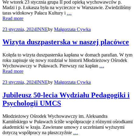
We wtorek 23 stycznia grupa II pod opieką wychowawców p.
Madzi i p. Łukasza była na wycieczce w Warszawie. Zwiedziliśmy
taras widokowy Pałacu Kultury i
…
Read more
23 stycznia, 2024
INNE
by
Małgorzata Cywka
Wizyta duszpasterska w naszej placówce
Kolęda to wizyta duszpasterska kapłana w domach parafian. W tym
roku zapisuje się nowy rozdział w historii Młodzieżowy Ośrodek
Wychowawczy w Puławach. Pierwszy raz kapłan
…
Read more
23 stycznia, 2024
INNE
by
Małgorzata Cywka
Jubileusz 50-lecia Wydziału Pedagogiki i
Psychologii UMCS
Młodzieżowy Ośrodek Wychowawczy im. Aleksandra
Kamińskiego w Puławach ściśle współpracuje z różnymi ośrodkami
akademicki w kraju. Zawierane umowy z uczelniami wyższymi
dotyczą współpracy na płaszczyźnie
…