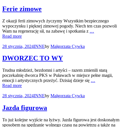
Ferie zimowe
Z okazji ferii zimowych życzymy Wszystkim bezpiecznego
wypoczynku i pięknej zimowej pogody. Niech ten czas pozwoli
Wam na regenerację sił, na zabawę i spotkania z
…
Read more
28 stycznia, 2024
INNE
by
Małgorzata Cywka
DWORZEC TO WY
Trudna młodzież, bezdomni i artyści – razem zmienili starą
poczekalnię dworca PKS w Puławach w miejsce pełne magii,
emocji i artystycznych przeżyć. Dzisiaj dzieje się
…
Read more
28 stycznia, 2024
INNE
by
Małgorzata Cywka
Jazda figurowa
To już kolejne wyjście na łyżwy. Jazda figurowa jest doskonałym
sposobem na spędzanie wolnego czasu na powietrzu a także na