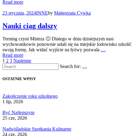
Read more
23 stycznia, 2024
INNE
by
Małgorzata Cywka
Nauki ciąg dalszy
Trening czyni Mistrza 🙂 Dlatego w dniu dzisiejszym nasi
wychowankowie ponownie udali się na miejskie lodowisko szkolić
swoją formę. Jak widać wyjście na łyżwy pozwala
…
Read more
Stronicowanie
1
2
3
Następne
Search for:
wpisów
OSTATNIE WPISY
Zakończenie roku szkolnego
1 lip, 2026
Być Najlepszym
25 cze, 2026
Nadwiślańskie Spotkania Kulinarne
24 cze, 2026