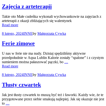
Zajęcia z arteterapii
Takie oto Małe cudeńka wykonali wychowankowie na zajęciach z
arteterapii z okazji zbliżających się walentynek
Read more
8 lutego, 2024
INNE
by
Małgorzata Cywka
Ferie zimowe
U nas w ferie nie ma nudy. Dzisiaj spędziliśmy aktywne
przedpołudnie w Aqua Lublin Kalorie zostały “spalone” i z czystym
sumieniem można pałaszować pączki, bo
…
Read more
8 lutego, 2024
INNE
by
Małgorzata Cywka
Tłusty czwartek
Jak jest tłusty czwartek to muszą być też i faworki. Każdy wie, że te
przygotowane przez siebie smakują najlepiej. Jak się okazuje nie jest
to
…