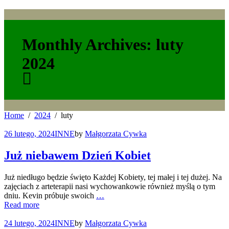
Monthly Archives: luty
2024
Home
2024
luty
26 lutego, 2024
INNE
by
Małgorzata Cywka
Już niebawem Dzień Kobiet
Już niedługo będzie święto Każdej Kobiety, tej małej i tej dużej. Na
zajęciach z arteterapii nasi wychowankowie również myślą o tym
dniu. Kevin próbuje swoich
…
Read more
24 lutego, 2024
INNE
by
Małgorzata Cywka