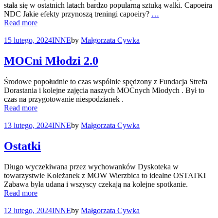
stała się w ostatnich latach bardzo popularną sztuką walki. Capoeira
NDC Jakie efekty przynoszą treningi capoeiry?
…
Read more
15 lutego, 2024
INNE
by
Małgorzata Cywka
MOCni Młodzi 2.0
Środowe popołudnie to czas wspólnie spędzony z Fundacja Strefa
Dorastania i kolejne zajęcia naszych MOCnych Młodych . Był to
czas na przygotowanie niespodzianek .
Read more
13 lutego, 2024
INNE
by
Małgorzata Cywka
Ostatki
Długo wyczekiwana przez wychowanków Dyskoteka w
towarzystwie Koleżanek z MOW Wierzbica to idealne OSTATKI
Zabawa była udana i wszyscy czekają na kolejne spotkanie.
Read more
12 lutego, 2024
INNE
by
Małgorzata Cywka