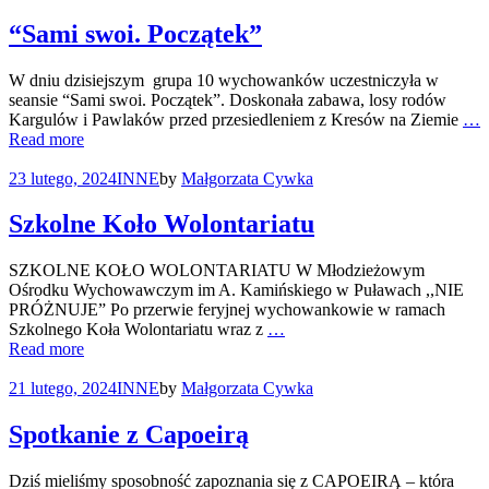
“Sami swoi. Początek”
W dniu dzisiejszym grupa 10 wychowanków uczestniczyła w
seansie “Sami swoi. Początek”. Doskonała zabawa, losy rodów
Kargulów i Pawlaków przed przesiedleniem z Kresów na Ziemie
…
Read more
23 lutego, 2024
INNE
by
Małgorzata Cywka
Szkolne Koło Wolontariatu
SZKOLNE KOŁO WOLONTARIATU W Młodzieżowym
Ośrodku Wychowawczym im A. Kamińskiego w Puławach ,,NIE
PRÓŻNUJE” Po przerwie feryjnej wychowankowie w ramach
Szkolnego Koła Wolontariatu wraz z
…
Read more
21 lutego, 2024
INNE
by
Małgorzata Cywka
Spotkanie z Capoeirą
Dziś mieliśmy sposobność zapoznania się z CAPOEIRĄ – która