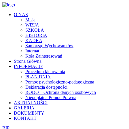
O NAS
Misja
WIZJA
SZKOŁA
HISTORIA
KADRA
Samorząd Wychowanków
Internat
Koła Zainteresowań
Strona Główna
INFORMACJE
Procedura kierowania
PLAN DNIA
Pomoc psychologiczno-pedagogiczna
Deklaracja dostępności
RODO – Ochrona danych osobowych
Nieodpłatna Pomoc Prawna
AKTUALNOŚCI
GALERIA
DOKUMENTY
KONTAKT
BIP