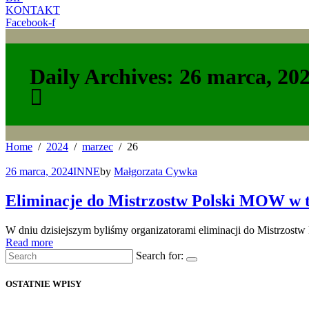
KONTAKT
Facebook-f
Daily Archives: 26 marca, 20
Home
2024
marzec
26
26 marca, 2024
INNE
by
Małgorzata Cywka
Eliminacje do Mistrzostw Polski MOW w t
W dniu dzisiejszym byliśmy organizatorami eliminacji do Mistrz
Read more
Search for:
OSTATNIE WPISY