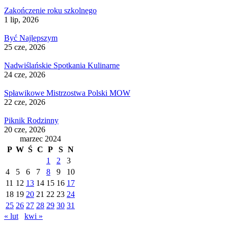
Zakończenie roku szkolnego
1 lip, 2026
Być Najlepszym
25 cze, 2026
Nadwiślańskie Spotkania Kulinarne
24 cze, 2026
Spławikowe Mistrzostwa Polski MOW
22 cze, 2026
Piknik Rodzinny
20 cze, 2026
marzec 2024
P
W
Ś
C
P
S
N
1
2
3
4
5
6
7
8
9
10
11
12
13
14
15
16
17
18
19
20
21
22
23
24
25
26
27
28
29
30
31
« lut
kwi »