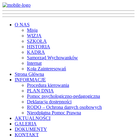
O NAS
Misja
WIZJA
SZKOŁA
HISTORIA
KADRA
Samorząd Wychowanków
Internat
Koła Zainteresowań
Strona Główna
INFORMACJE
Procedura kierowania
PLAN DNIA
Pomoc psychologiczno-pedagogiczna
Deklaracja dostępności
RODO – Ochrona danych osobowych
Nieodpłatna Pomoc Prawna
AKTUALNOŚCI
GALERIA
DOKUMENTY
KONTAKT