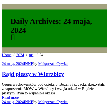
Daily Archives: 24 maja,
2024
Home
2024
maj
24
24 maja, 2024
INNE
by
Małgorzata Cywka
Rajd pieszy w Wierzbicy
Grupa wychowanków pod opieką p. Bożeny i p. Jacka skorzystała
z zaproszenia MOW w Wierzbicy i wzięła udział w Rajdzie
pieszym. Była to wspaniała okazja
…
Read more
24 maja, 2024
INNE
by
Małgorzata Cywka