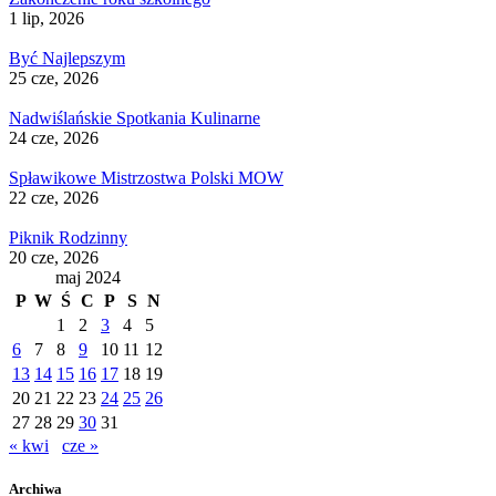
1 lip, 2026
Być Najlepszym
25 cze, 2026
Nadwiślańskie Spotkania Kulinarne
24 cze, 2026
Spławikowe Mistrzostwa Polski MOW
22 cze, 2026
Piknik Rodzinny
20 cze, 2026
maj 2024
P
W
Ś
C
P
S
N
1
2
3
4
5
6
7
8
9
10
11
12
13
14
15
16
17
18
19
20
21
22
23
24
25
26
27
28
29
30
31
« kwi
cze »
Archiwa