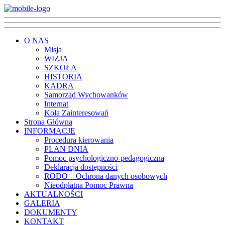
O NAS
Misja
WIZJA
SZKOŁA
HISTORIA
KADRA
Samorząd Wychowanków
Internat
Koła Zainteresowań
Strona Główna
INFORMACJE
Procedura kierowania
PLAN DNIA
Pomoc psychologiczno-pedagogiczna
Deklaracja dostępności
RODO – Ochrona danych osobowych
Nieodpłatna Pomoc Prawna
AKTUALNOŚCI
GALERIA
DOKUMENTY
KONTAKT