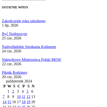
OSTATNIE WPISY
Zakończenie roku szkolnego
1 lip, 2026
Być Najlepszym
25 cze, 2026
Nadwiślańskie Spotkania Kulinarne
24 cze, 2026
Spławikowe Mistrzostwa Polski MOW
22 cze, 2026
Piknik Rodzinny
20 cze, 2026
październik 2024
P
W
Ś
C
P
S
N
1
2
3
4
5
6
7
8
9
10
11
12
13
14
15
16
17
18
19
20