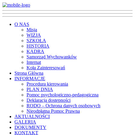
O NAS
Misja
WIZJA
SZKOŁA
HISTORIA
KADRA
Samorząd Wychowanków
Internat
Koła Zainteresowań
Strona Główna
INFORMACJE
Procedura kierowania
PLAN DNIA
Pomoc psychologiczno-pedagogiczna
Deklaracja dostępności
RODO – Ochrona danych osobowych
Nieodpłatna Pomoc Prawna
AKTUALNOŚCI
GALERIA
DOKUMENTY
KONTAKT