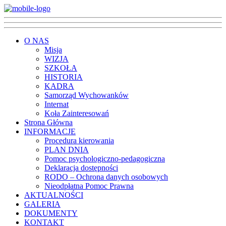
O NAS
Misja
WIZJA
SZKOŁA
HISTORIA
KADRA
Samorząd Wychowanków
Internat
Koła Zainteresowań
Strona Główna
INFORMACJE
Procedura kierowania
PLAN DNIA
Pomoc psychologiczno-pedagogiczna
Deklaracja dostępności
RODO – Ochrona danych osobowych
Nieodpłatna Pomoc Prawna
AKTUALNOŚCI
GALERIA
DOKUMENTY
KONTAKT