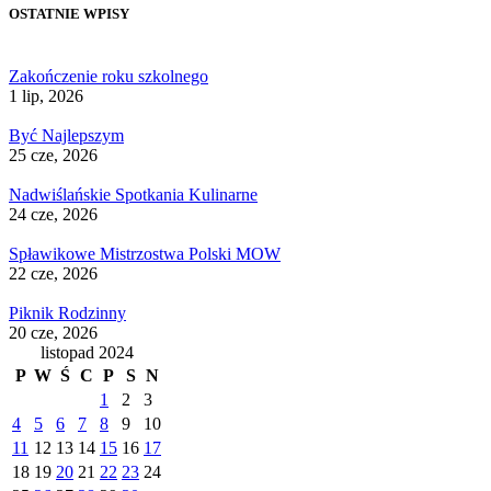
OSTATNIE WPISY
Zakończenie roku szkolnego
1 lip, 2026
Być Najlepszym
25 cze, 2026
Nadwiślańskie Spotkania Kulinarne
24 cze, 2026
Spławikowe Mistrzostwa Polski MOW
22 cze, 2026
Piknik Rodzinny
20 cze, 2026
listopad 2024
P
W
Ś
C
P
S
N
1
2
3
4
5
6
7
8
9
10
11
12
13
14
15
16
17
18
19
20
21
22
23
24