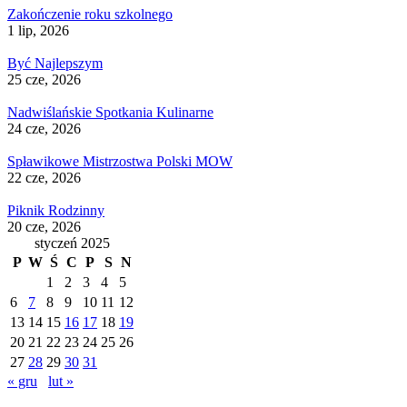
Zakończenie roku szkolnego
1 lip, 2026
Być Najlepszym
25 cze, 2026
Nadwiślańskie Spotkania Kulinarne
24 cze, 2026
Spławikowe Mistrzostwa Polski MOW
22 cze, 2026
Piknik Rodzinny
20 cze, 2026
styczeń 2025
P
W
Ś
C
P
S
N
1
2
3
4
5
6
7
8
9
10
11
12
13
14
15
16
17
18
19
20
21
22
23
24
25
26
27
28
29
30
31
« gru
lut »