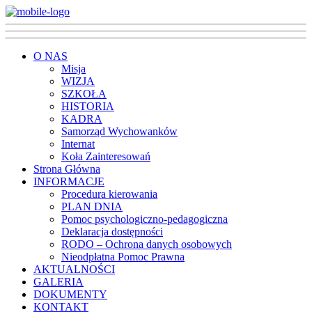
O NAS
Misja
WIZJA
SZKOŁA
HISTORIA
KADRA
Samorząd Wychowanków
Internat
Koła Zainteresowań
Strona Główna
INFORMACJE
Procedura kierowania
PLAN DNIA
Pomoc psychologiczno-pedagogiczna
Deklaracja dostępności
RODO – Ochrona danych osobowych
Nieodpłatna Pomoc Prawna
AKTUALNOŚCI
GALERIA
DOKUMENTY
KONTAKT