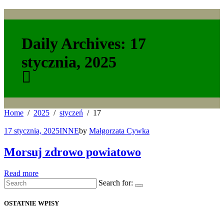
Daily Archives: 17
stycznia, 2025
Home
2025
styczeń
17
17 stycznia, 2025
INNE
by
Małgorzata Cywka
Morsuj zdrowo powiatowo
Read more
Search for:
OSTATNIE WPISY