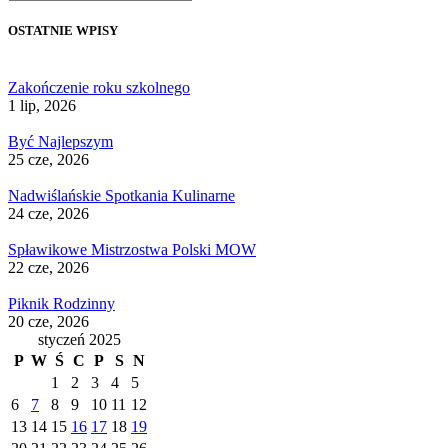
OSTATNIE WPISY
Zakończenie roku szkolnego
1 lip, 2026
Być Najlepszym
25 cze, 2026
Nadwiślańskie Spotkania Kulinarne
24 cze, 2026
Spławikowe Mistrzostwa Polski MOW
22 cze, 2026
Piknik Rodzinny
20 cze, 2026
styczeń 2025
P
W
Ś
C
P
S
N
1
2
3
4
5
6
7
8
9
10
11
12
13
14
15
16
17
18
19