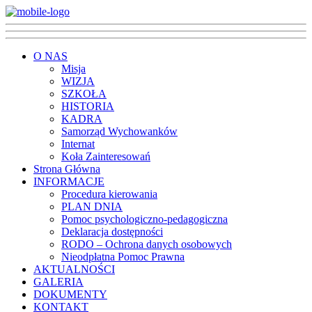
O NAS
Misja
WIZJA
SZKOŁA
HISTORIA
KADRA
Samorząd Wychowanków
Internat
Koła Zainteresowań
Strona Główna
INFORMACJE
Procedura kierowania
PLAN DNIA
Pomoc psychologiczno-pedagogiczna
Deklaracja dostępności
RODO – Ochrona danych osobowych
Nieodpłatna Pomoc Prawna
AKTUALNOŚCI
GALERIA
DOKUMENTY
KONTAKT