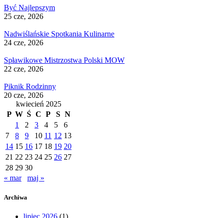
Być Najlepszym
25 cze, 2026
Nadwiślańskie Spotkania Kulinarne
24 cze, 2026
Spławikowe Mistrzostwa Polski MOW
22 cze, 2026
Piknik Rodzinny
20 cze, 2026
kwiecień 2025
P
W
Ś
C
P
S
N
1
2
3
4
5
6
7
8
9
10
11
12
13
14
15
16
17
18
19
20
21
22
23
24
25
26
27
28
29
30
« mar
maj »
Archiwa
lipiec 2026
(1)