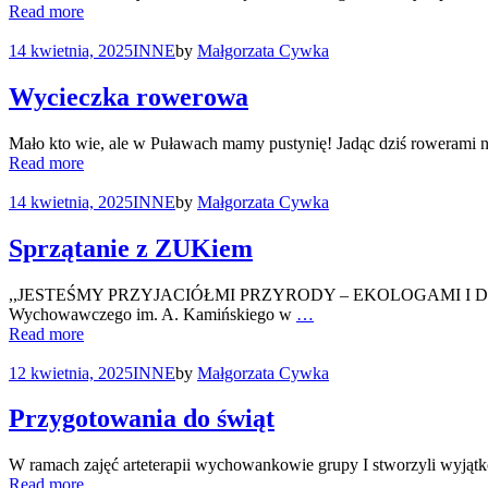
Read more
14 kwietnia, 2025
INNE
by
Małgorzata Cywka
Wycieczka rowerowa
Mało kto wie, ale w Puławach mamy pustynię! Jadąc dziś rowerami 
Read more
14 kwietnia, 2025
INNE
by
Małgorzata Cywka
Sprzątanie z ZUKiem
,,JESTEŚMY PRZYJACIÓŁMI PRZYRODY – EKOLOGAMI I DBAMY O
Wychowawczego im. A. Kamińskiego w
…
Read more
12 kwietnia, 2025
INNE
by
Małgorzata Cywka
Przygotowania do świąt
W ramach zajęć arteterapii wychowankowie grupy I stworzyli wyjątk
Read more