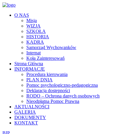
O NAS
Misja
WIZJA
SZKOŁA
HISTORIA
KADRA
Samorząd Wychowanków
Internat
Koła Zainteresowań
Strona Główna
INFORMACJE
Procedura kierowania
PLAN DNIA
Pomoc psychologiczno-pedagogiczna
Deklaracja dostępności
RODO – Ochrona danych osobowych
Nieodpłatna Pomoc Prawna
AKTUALNOŚCI
GALERIA
DOKUMENTY
KONTAKT
BIP