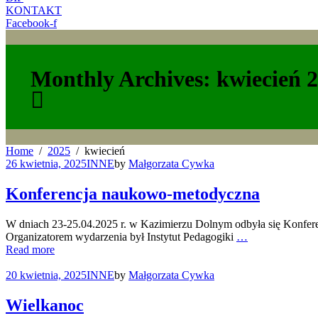
KONTAKT
Facebook-f
Monthly Archives: kwiecień 
Home
2025
kwiecień
26 kwietnia, 2025
INNE
by
Małgorzata Cywka
Konferencja naukowo-metodyczna
W dniach 23-25.04.2025 r. w Kazimierzu Dolnym odbyła się Konfe
Organizatorem wydarzenia był Instytut Pedagogiki
…
Read more
20 kwietnia, 2025
INNE
by
Małgorzata Cywka
Wielkanoc