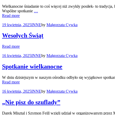
Wielkanocne śniadanie to coś więcej niż zwykły posiłek- to tradycj
Wspólne spotkanie
…
Read more
19 kwietnia, 2025
INNE
by
Małgorzata Cywka
Wesołych Świąt
Read more
16 kwietnia, 2025
INNE
by
Małgorzata Cywka
Spotkanie wielkanocne
W dniu dzisiejszym w naszym ośrodku odbyło się wyjątkowe spotkan
Read more
16 kwietnia, 2025
INNE
by
Małgorzata Cywka
„Nie pisz do szuflady”
Darek Misztal i Szymon Feill wzięli udział w organizowanym przez