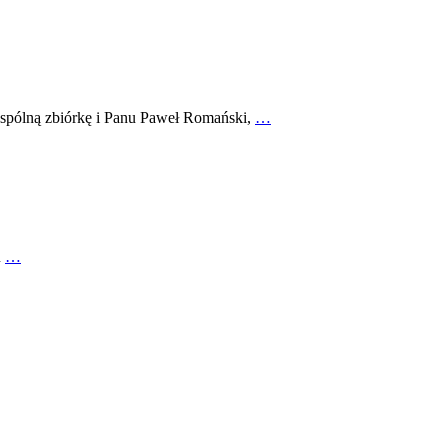
 wspólną zbiórkę i Panu Paweł Romański,
…
u
…