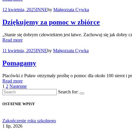
12 kwietnia, 2025
INNE
by
Małgorzata Cywka
Dziękujemy za pomoc w zbiórce
„Stanie się dobrym człowiekiem jest łatwe. Zachowuj się jak dobry 
Read more
11 kwietnia, 2025
INNE
by
Małgorzata Cywka
Pomagamy
Placówki z Puław otrzymały prośbę o pomoc dla około 100 sierot i prz
Read more
Stronicowanie
1
2
Następne
Search for:
wpisów
OSTATNIE WPISY
Zakończenie roku szkolnego
1 lip, 2026