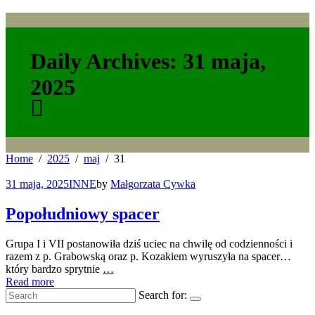
Daily Archives: 31 maja,
2025
Home
2025
maj
31
31 maja, 2025
INNE
by
Małgorzata Cywka
Popołudniowy spacer
Grupa I i VII postanowiła dziś uciec na chwilę od codzienności i
razem z p. Grabowską oraz p. Kozakiem wyruszyła na spacer…
który bardzo sprytnie
…
Read more
Search for: