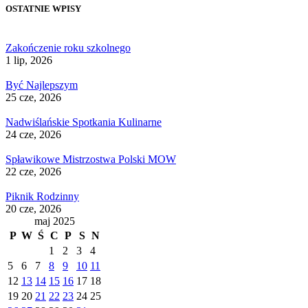
OSTATNIE WPISY
Zakończenie roku szkolnego
1 lip, 2026
Być Najlepszym
25 cze, 2026
Nadwiślańskie Spotkania Kulinarne
24 cze, 2026
Spławikowe Mistrzostwa Polski MOW
22 cze, 2026
Piknik Rodzinny
20 cze, 2026
maj 2025
P
W
Ś
C
P
S
N
1
2
3
4
5
6
7
8
9
10
11
12
13
14
15
16
17
18
19
20
21
22
23
24
25