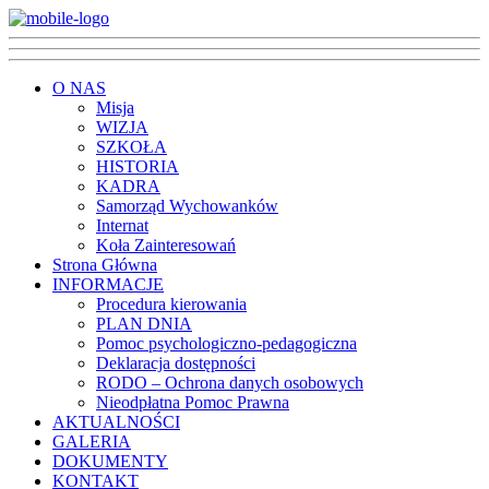
O NAS
Misja
WIZJA
SZKOŁA
HISTORIA
KADRA
Samorząd Wychowanków
Internat
Koła Zainteresowań
Strona Główna
INFORMACJE
Procedura kierowania
PLAN DNIA
Pomoc psychologiczno-pedagogiczna
Deklaracja dostępności
RODO – Ochrona danych osobowych
Nieodpłatna Pomoc Prawna
AKTUALNOŚCI
GALERIA
DOKUMENTY
KONTAKT