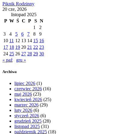
Piknik Rodzinny
20 cze, 2026
listopad 2025
P
W
Ś
C
P
S
N
1
2
3
4
5
6
7
8
9
10
11
12
13
14
15
16
17
18
19
20
21
22
23
24
25
26
27
28
29
30
« paź
gru »
Archiwa
lipiec 2026
(1)
czerwiec 2026
(16)
maj 2026
(23)
kwiecień 2026
(25)
marzec 2026
(29)
luty 2026
(6)
styczeń 2026
(6)
grudzień 2025
(28)
listopad 2025
(31)
październik 2025
(18)