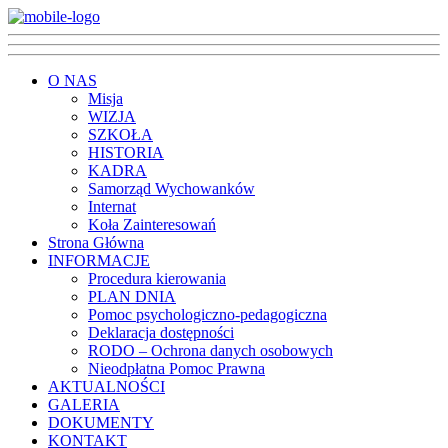
O NAS
Misja
WIZJA
SZKOŁA
HISTORIA
KADRA
Samorząd Wychowanków
Internat
Koła Zainteresowań
Strona Główna
INFORMACJE
Procedura kierowania
PLAN DNIA
Pomoc psychologiczno-pedagogiczna
Deklaracja dostępności
RODO – Ochrona danych osobowych
Nieodpłatna Pomoc Prawna
AKTUALNOŚCI
GALERIA
DOKUMENTY
KONTAKT