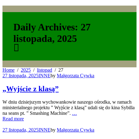
Daily Archives: 27
listopada, 2025
Home
2025
listopad
27
27 listopada, 2025
INNE
by
Małgorzata Cywka
„Wyjście z klasą”
W dniu dzisiejszym wychowankowie naszego ośrodka, w ramach
ministerialnego projektu ” Wyjście z klasą” udali się do kina Sybilla
na seans pt. ” Smashing Machine”.
…
Read more
27 listopada, 2025
INNE
by
Małgorzata Cywka