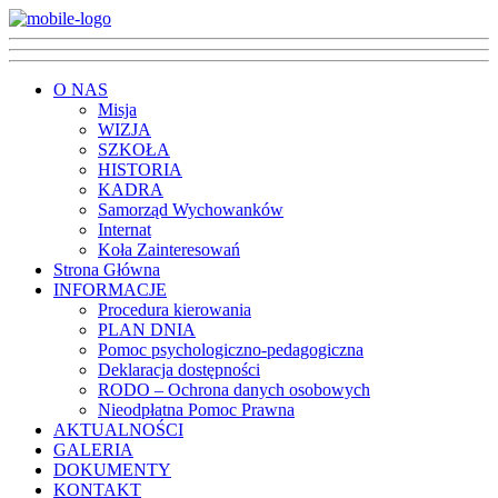
O NAS
Misja
WIZJA
SZKOŁA
HISTORIA
KADRA
Samorząd Wychowanków
Internat
Koła Zainteresowań
Strona Główna
INFORMACJE
Procedura kierowania
PLAN DNIA
Pomoc psychologiczno-pedagogiczna
Deklaracja dostępności
RODO – Ochrona danych osobowych
Nieodpłatna Pomoc Prawna
AKTUALNOŚCI
GALERIA
DOKUMENTY
KONTAKT