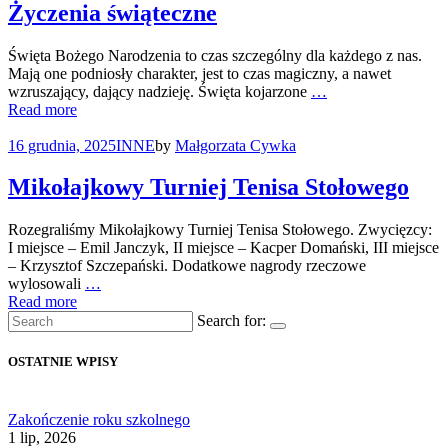
Życzenia świąteczne
Święta Bożego Narodzenia to czas szczególny dla każdego z nas.
Mają one podniosły charakter, jest to czas magiczny, a nawet
wzruszający, dający nadzieję. Święta kojarzone
…
Read more
16 grudnia, 2025
INNE
by
Małgorzata Cywka
Mikołajkowy Turniej Tenisa Stołowego
Rozegraliśmy Mikołajkowy Turniej Tenisa Stołowego. Zwycięzcy:
I miejsce – Emil Janczyk, II miejsce – Kacper Domański, III miejsce
– Krzysztof Szczepański. Dodatkowe nagrody rzeczowe
wylosowali
…
Read more
Search for:
OSTATNIE WPISY
Zakończenie roku szkolnego
1 lip, 2026