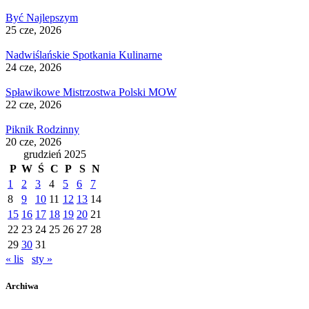
Być Najlepszym
25 cze, 2026
Nadwiślańskie Spotkania Kulinarne
24 cze, 2026
Spławikowe Mistrzostwa Polski MOW
22 cze, 2026
Piknik Rodzinny
20 cze, 2026
grudzień 2025
P
W
Ś
C
P
S
N
1
2
3
4
5
6
7
8
9
10
11
12
13
14
15
16
17
18
19
20
21
22
23
24
25
26
27
28
29
30
31
« lis
sty »
Archiwa