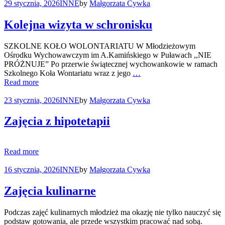
29 stycznia, 2026
INNE
by
Małgorzata Cywka
Kolejna wizyta w schronisku
SZKOLNE KOŁO WOLONTARIATU W Młodzieżowym
Ośrodku Wychowawczym im A.Kamińskiego w Puławach ,,NIE
PRÓŻNUJE” Po przerwie świątecznej wychowankowie w ramach
Szkolnego Koła Wontariatu wraz z jego
…
Read more
23 stycznia, 2026
INNE
by
Małgorzata Cywka
Zajęcia z hipotetapii
Read more
16 stycznia, 2026
INNE
by
Małgorzata Cywka
Zajęcia kulinarne
Podczas zajęć kulinarnych młodzież ma okazję nie tylko nauczyć się
podstaw gotowania, ale przede wszystkim pracować nad sobą.