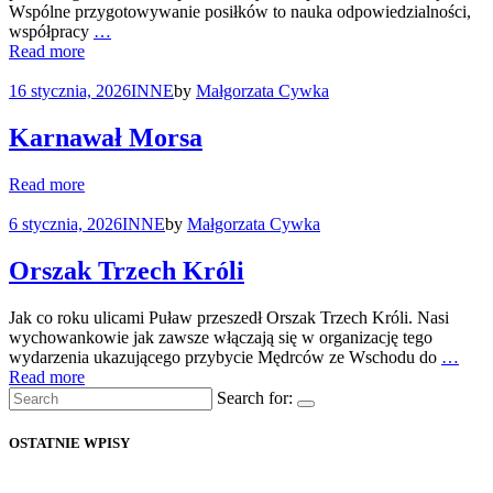
Wspólne przygotowywanie posiłków to nauka odpowiedzialności,
współpracy
…
Read more
16 stycznia, 2026
INNE
by
Małgorzata Cywka
Karnawał Morsa
Read more
6 stycznia, 2026
INNE
by
Małgorzata Cywka
Orszak Trzech Króli
Jak co roku ulicami Puław przeszedł Orszak Trzech Króli. Nasi
wychowankowie jak zawsze włączają się w organizację tego
wydarzenia ukazującego przybycie Mędrców ze Wschodu do
…
Read more
Search for:
OSTATNIE WPISY