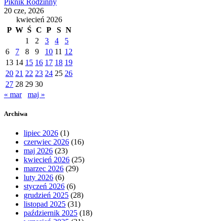
Piknik Rodzinny
20 cze, 2026
kwiecień 2026
P
W
Ś
C
P
S
N
1
2
3
4
5
6
7
8
9
10
11
12
13
14
15
16
17
18
19
20
21
22
23
24
25
26
27
28
29
30
« mar
maj »
Archiwa
lipiec 2026
(1)
czerwiec 2026
(16)
maj 2026
(23)
kwiecień 2026
(25)
marzec 2026
(29)
luty 2026
(6)
styczeń 2026
(6)
grudzień 2025
(28)
listopad 2025
(31)
październik 2025
(18)