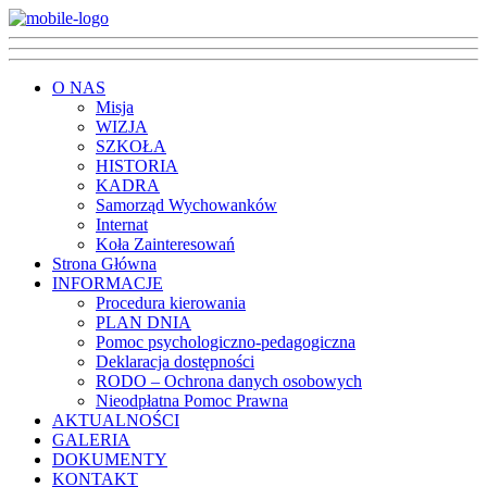
O NAS
Misja
WIZJA
SZKOŁA
HISTORIA
KADRA
Samorząd Wychowanków
Internat
Koła Zainteresowań
Strona Główna
INFORMACJE
Procedura kierowania
PLAN DNIA
Pomoc psychologiczno-pedagogiczna
Deklaracja dostępności
RODO – Ochrona danych osobowych
Nieodpłatna Pomoc Prawna
AKTUALNOŚCI
GALERIA
DOKUMENTY
KONTAKT