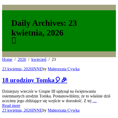
Daily Archives: 23
kwietnia, 2026
Home
2026
kwiecień
23
23 kwietnia, 2026
INNE
by
Małgorzata Cywka
18 urodziny Tomka🎈🎉
Dzisiejszy wieczór w Grupie III upłynął na świętowaniu
osiemnastych urodzin Tomka. Postanowiliśmy, że to właśnie dziś
uczcimy jego zbliżające się wejście w dorosłość. Z tej
…
Read more
23 kwietnia, 2026
INNE
by
Małgorzata Cywka