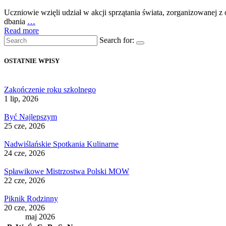
Uczniowie wzięli udział w akcji sprzątania świata, zorganizowanej 
dbania
…
Read more
Search for:
OSTATNIE WPISY
Zakończenie roku szkolnego
1 lip, 2026
Być Najlepszym
25 cze, 2026
Nadwiślańskie Spotkania Kulinarne
24 cze, 2026
Spławikowe Mistrzostwa Polski MOW
22 cze, 2026
Piknik Rodzinny
20 cze, 2026
maj 2026