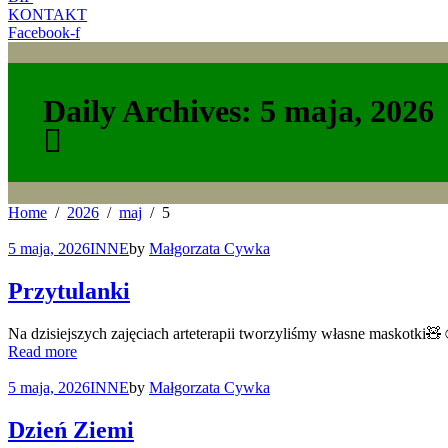
KONTAKT
Facebook-f
Daily Archives: 5 maja, 2026
Home
2026
maj
5
5 maja, 2026
INNE
by
Małgorzata Cywka
Przytulanki
Na dzisiejszych zajęciach arteterapii tworzyliśmy własne maskotki🧸
Read more
5 maja, 2026
INNE
by
Małgorzata Cywka
Dzień Ziemi