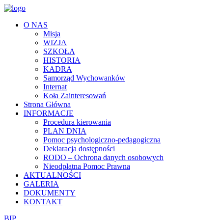
O NAS
Misja
WIZJA
SZKOŁA
HISTORIA
KADRA
Samorząd Wychowanków
Internat
Koła Zainteresowań
Strona Główna
INFORMACJE
Procedura kierowania
PLAN DNIA
Pomoc psychologiczno-pedagogiczna
Deklaracja dostępności
RODO – Ochrona danych osobowych
Nieodpłatna Pomoc Prawna
AKTUALNOŚCI
GALERIA
DOKUMENTY
KONTAKT
BIP