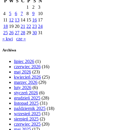
P
W
Ś
C
P
S
N
1
2
3
4
5
6
7
8
9
10
11
12
13
14
15
16
17
18
19
20
21
22
23
24
25
26
27
28
29
30
31
« kwi
cze »
Archiwa
lipiec 2026
(1)
czerwiec 2026
(16)
maj 2026
(23)
kwiecień 2026
(25)
marzec 2026
(29)
luty 2026
(6)
styczeń 2026
(6)
grudzień 2025
(28)
listopad 2025
(31)
październik 2025
(18)
wrzesień 2025
(31)
sierpień 2025
(2)
czerwiec 2025
(20)
maj 2025
(17)