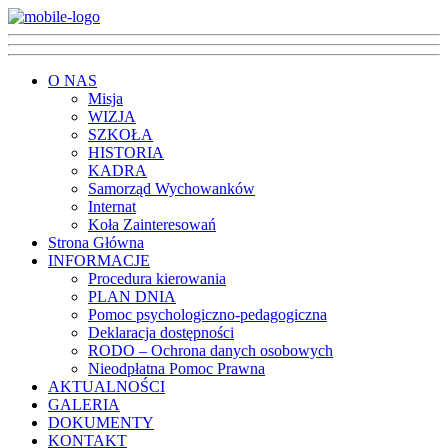
O NAS
Misja
WIZJA
SZKOŁA
HISTORIA
KADRA
Samorząd Wychowanków
Internat
Koła Zainteresowań
Strona Główna
INFORMACJE
Procedura kierowania
PLAN DNIA
Pomoc psychologiczno-pedagogiczna
Deklaracja dostępności
RODO – Ochrona danych osobowych
Nieodpłatna Pomoc Prawna
AKTUALNOŚCI
GALERIA
DOKUMENTY
KONTAKT