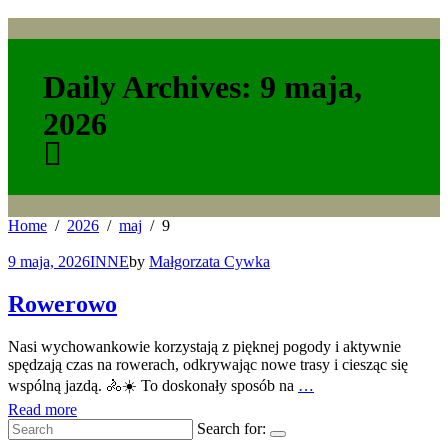
Daily Archives: 9 maja,
2026
Home
2026
maj
9
9 maja, 2026
INNE
by
Małgorzata Cywka
Rowerowo
Nasi wychowankowie korzystają z pięknej pogody i aktywnie
spędzają czas na rowerach, odkrywając nowe trasy i ciesząc się
wspólną jazdą. 🚴☀️ To doskonały sposób na
…
Read more
Search for: