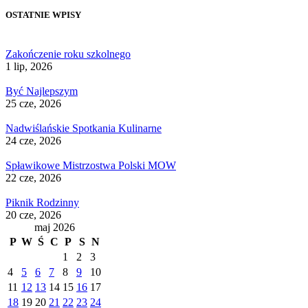
OSTATNIE WPISY
Zakończenie roku szkolnego
1 lip, 2026
Być Najlepszym
25 cze, 2026
Nadwiślańskie Spotkania Kulinarne
24 cze, 2026
Spławikowe Mistrzostwa Polski MOW
22 cze, 2026
Piknik Rodzinny
20 cze, 2026
maj 2026
P
W
Ś
C
P
S
N
1
2
3
4
5
6
7
8
9
10
11
12
13
14
15
16
17
18
19
20
21
22
23
24