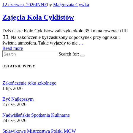
12 czerwca, 2026
INNE
by
Małgorzata Cywka
Zajęcia Koła Cyklistów
Dziś nasze Koło Cyklistów zaliczyło około 35 km na rowerach 🚴‍♀️
🚴‍♂️. Na zakończenie był zasłużony odpoczynek przy ognisku i
świetna atmosfera. Takie wyjazdy to nie
…
Read more
Search for:
OSTATNIE WPISY
Zakończenie roku szkolnego
1 lip, 2026
Być Najlepszym
25 cze, 2026
Nadwiślańskie Spotkania Kulinarne
24 cze, 2026
Spławikowe Mistrzostwa Polski MOW