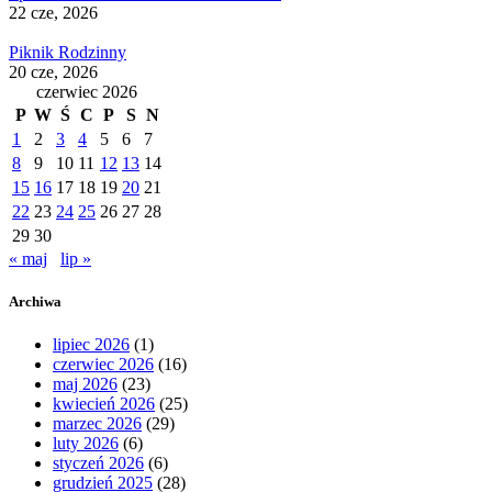
22 cze, 2026
Piknik Rodzinny
20 cze, 2026
czerwiec 2026
P
W
Ś
C
P
S
N
1
2
3
4
5
6
7
8
9
10
11
12
13
14
15
16
17
18
19
20
21
22
23
24
25
26
27
28
29
30
« maj
lip »
Archiwa
lipiec 2026
(1)
czerwiec 2026
(16)
maj 2026
(23)
kwiecień 2026
(25)
marzec 2026
(29)
luty 2026
(6)
styczeń 2026
(6)
grudzień 2025
(28)