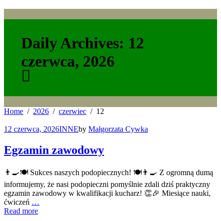
Daily Archives: 12
czerwca, 2026
Home
2026
czerwiec
12
12 czerwca, 2026
INNE
by
Małgorzata Cywka
Egzamin zawodowy
👨‍🍳🍽️ Sukces naszych podopiecznych! 🍽️👨‍🍳 Z ogromną dumą
informujemy, że nasi podopieczni pomyślnie zdali dziś praktyczny
egzamin zawodowy w kwalifikacji kucharz! 👏🎉 Miesiące nauki,
ćwiczeń
…
Read more