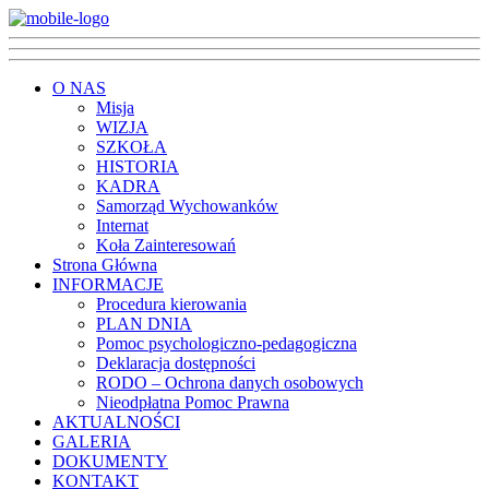
O NAS
Misja
WIZJA
SZKOŁA
HISTORIA
KADRA
Samorząd Wychowanków
Internat
Koła Zainteresowań
Strona Główna
INFORMACJE
Procedura kierowania
PLAN DNIA
Pomoc psychologiczno-pedagogiczna
Deklaracja dostępności
RODO – Ochrona danych osobowych
Nieodpłatna Pomoc Prawna
AKTUALNOŚCI
GALERIA
DOKUMENTY
KONTAKT