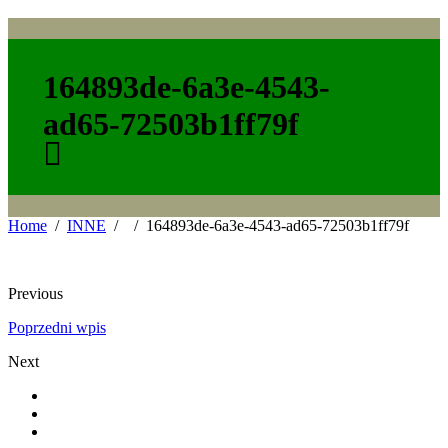
164893de-6a3e-4543-
ad65-72503b1ff79f
Home
INNE
164893de-6a3e-4543-ad65-72503b1ff79f
Previous
Poprzedni wpis
Next