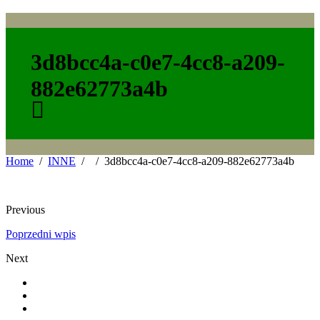
3d8bcc4a-c0e7-4cc8-a209-
882e62773a4b
Home
INNE
3d8bcc4a-c0e7-4cc8-a209-882e62773a4b
Previous
Poprzedni wpis
Next