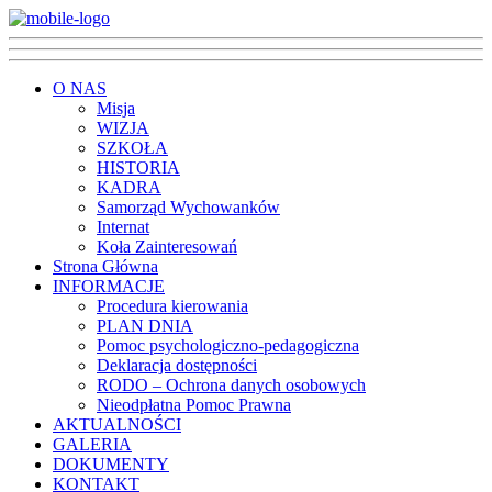
O NAS
Misja
WIZJA
SZKOŁA
HISTORIA
KADRA
Samorząd Wychowanków
Internat
Koła Zainteresowań
Strona Główna
INFORMACJE
Procedura kierowania
PLAN DNIA
Pomoc psychologiczno-pedagogiczna
Deklaracja dostępności
RODO – Ochrona danych osobowych
Nieodpłatna Pomoc Prawna
AKTUALNOŚCI
GALERIA
DOKUMENTY
KONTAKT