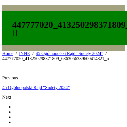
447777020_413250298371809
Home
INNE
45 Ogólnopolski Rajd “Sudety 2024”
447777020_413250298371809_6363056389600414821_n
Previous
45 Ogólnopolski Rajd “Sudety 2024”
Next