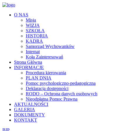
O NAS
Misja
WIZJA
SZKOŁA
HISTORIA
KADRA
Samorząd Wychowanków
Internat
Koła Zainteresowań
Strona Główna
INFORMACJE
Procedura kierowania
PLAN DNIA
Pomoc psychologiczno-pedagogiczna
Deklaracja dostępności
RODO – Ochrona danych osobowych
Nieodpłatna Pomoc Prawna
AKTUALNOŚCI
GALERIA
DOKUMENTY
KONTAKT
BIP