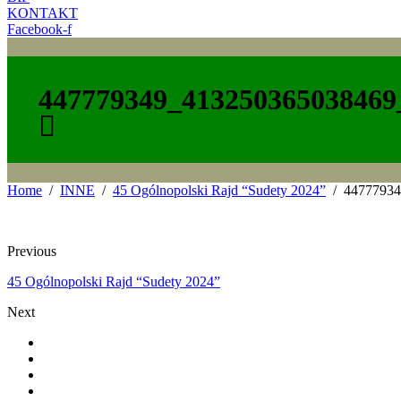
KONTAKT
Facebook-f
447779349_413250365038469
Home
INNE
45 Ogólnopolski Rajd “Sudety 2024”
44777934
Previous
45 Ogólnopolski Rajd “Sudety 2024”
Next