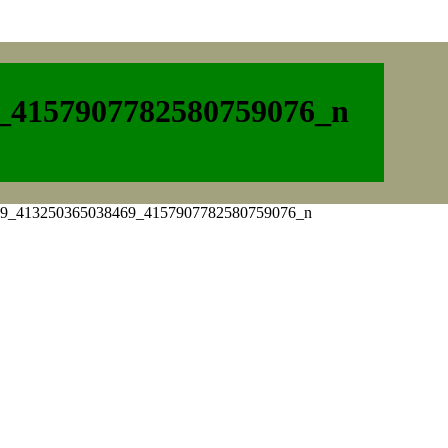
_4157907782580759076_n
9_413250365038469_4157907782580759076_n