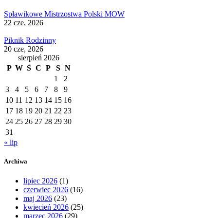
Spławikowe Mistrzostwa Polski MOW
22 cze, 2026
Piknik Rodzinny
20 cze, 2026
sierpień 2026
P
W
Ś
C
P
S
N
1
2
3
4
5
6
7
8
9
10
11
12
13
14
15
16
17
18
19
20
21
22
23
24
25
26
27
28
29
30
31
« lip
Archiwa
lipiec 2026
(1)
czerwiec 2026
(16)
maj 2026
(23)
kwiecień 2026
(25)
marzec 2026
(29)