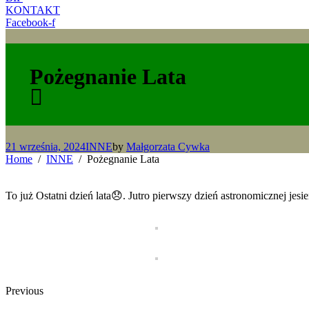
KONTAKT
Facebook-f
Pożegnanie Lata
21 września, 2024
INNE
by
Małgorzata Cywka
Home
INNE
Pożegnanie Lata
To już Ostatni dzień lata😞. Jutro pierwszy dzień astronomicznej jesi
Previous