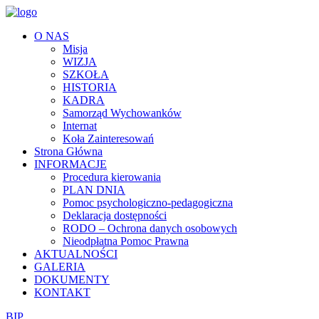
O NAS
Misja
WIZJA
SZKOŁA
HISTORIA
KADRA
Samorząd Wychowanków
Internat
Koła Zainteresowań
Strona Główna
INFORMACJE
Procedura kierowania
PLAN DNIA
Pomoc psychologiczno-pedagogiczna
Deklaracja dostępności
RODO – Ochrona danych osobowych
Nieodpłatna Pomoc Prawna
AKTUALNOŚCI
GALERIA
DOKUMENTY
KONTAKT
BIP