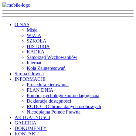
O NAS
Misja
WIZJA
SZKOŁA
HISTORIA
KADRA
Samorząd Wychowanków
Internat
Koła Zainteresowań
Strona Główna
INFORMACJE
Procedura kierowania
PLAN DNIA
Pomoc psychologiczno-pedagogiczna
Deklaracja dostępności
RODO – Ochrona danych osobowych
Nieodpłatna Pomoc Prawna
AKTUALNOŚCI
GALERIA
DOKUMENTY
KONTAKT