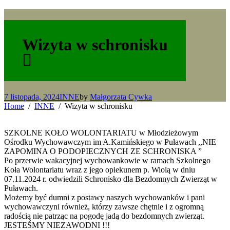
Wizyta w schronisku
7 listopada, 2024
INNE
by
Małgorzata Cywka
Home
INNE
Wizyta w schronisku
SZKOLNE KOŁO WOLONTARIATU w Młodzieżowym
Ośrodku Wychowawczym im A.Kamińskiego w Puławach ,,NIE
ZAPOMINA O PODOPIECZNYCH ZE SCHRONISKA ”
Po przerwie wakacyjnej wychowankowie w ramach Szkolnego
Koła Wolontariatu wraz z jego opiekunem p. Wiolą w dniu
07.11.2024 r. odwiedzili Schronisko dla Bezdomnych Zwierząt w
Puławach.
Możemy być dumni z postawy naszych wychowanków i pani
wychowawczyni również, którzy zawsze chętnie i z ogromną
radością nie patrząc na pogodę jadą do bezdomnych zwierząt.
JESTEŚMY NIEZAWODNI !!!