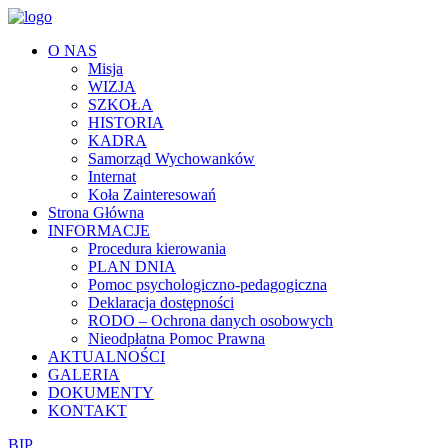
O NAS
Misja
WIZJA
SZKOŁA
HISTORIA
KADRA
Samorząd Wychowanków
Internat
Koła Zainteresowań
Strona Główna
INFORMACJE
Procedura kierowania
PLAN DNIA
Pomoc psychologiczno-pedagogiczna
Deklaracja dostępności
RODO – Ochrona danych osobowych
Nieodpłatna Pomoc Prawna
AKTUALNOŚCI
GALERIA
DOKUMENTY
KONTAKT
BIP