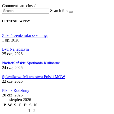
Comments are closed.
Search for:
OSTATNIE WPISY
Zakończenie roku szkolnego
1 lip, 2026
Być Najlepszym
25 cze, 2026
Nadwiślańskie Spotkania Kulinarne
24 cze, 2026
Spławikowe Mistrzostwa Polski MOW
22 cze, 2026
Piknik Rodzinny
20 cze, 2026
sierpień 2026
P
W
Ś
C
P
S
N
1
2