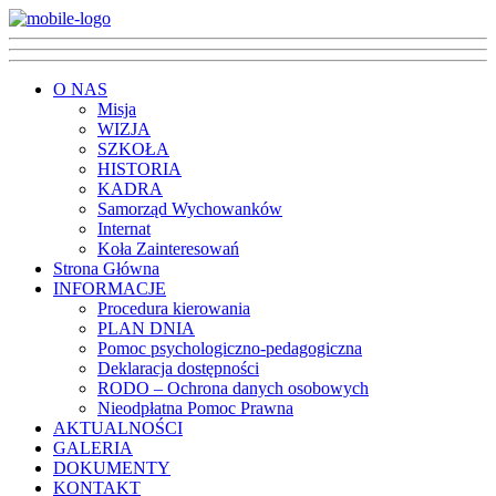
O NAS
Misja
WIZJA
SZKOŁA
HISTORIA
KADRA
Samorząd Wychowanków
Internat
Koła Zainteresowań
Strona Główna
INFORMACJE
Procedura kierowania
PLAN DNIA
Pomoc psychologiczno-pedagogiczna
Deklaracja dostępności
RODO – Ochrona danych osobowych
Nieodpłatna Pomoc Prawna
AKTUALNOŚCI
GALERIA
DOKUMENTY
KONTAKT