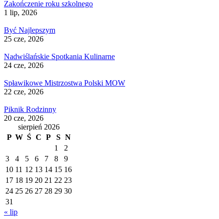
Zakończenie roku szkolnego
1 lip, 2026
Być Najlepszym
25 cze, 2026
Nadwiślańskie Spotkania Kulinarne
24 cze, 2026
Spławikowe Mistrzostwa Polski MOW
22 cze, 2026
Piknik Rodzinny
20 cze, 2026
sierpień 2026
P
W
Ś
C
P
S
N
1
2
3
4
5
6
7
8
9
10
11
12
13
14
15
16
17
18
19
20
21
22
23
24
25
26
27
28
29
30
31
« lip