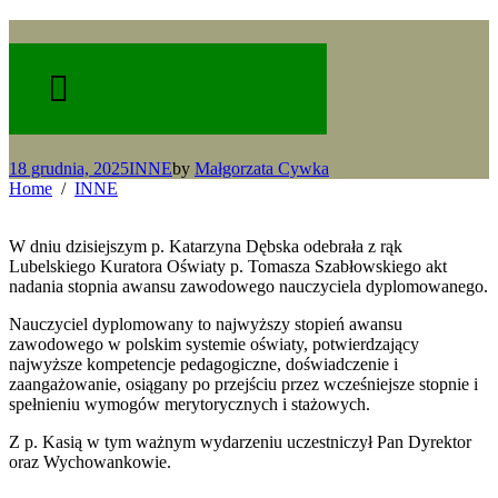
18 grudnia, 2025
INNE
by
Małgorzata Cywka
Home
INNE
W dniu dzisiejszym p. Katarzyna Dębska odebrała z rąk
Lubelskiego Kuratora Oświaty p. Tomasza Szabłowskiego akt
nadania stopnia awansu zawodowego nauczyciela dyplomowanego.
Nauczyciel dyplomowany to najwyższy stopień awansu
zawodowego w polskim systemie oświaty, potwierdzający
najwyższe kompetencje pedagogiczne, doświadczenie i
zaangażowanie, osiągany po przejściu przez wcześniejsze stopnie i
spełnieniu wymogów merytorycznych i stażowych.
Z p. Kasią w tym ważnym wydarzeniu uczestniczył Pan Dyrektor
oraz Wychowankowie.