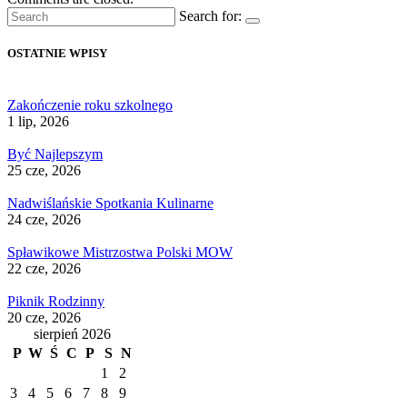
Search for:
OSTATNIE WPISY
Zakończenie roku szkolnego
1 lip, 2026
Być Najlepszym
25 cze, 2026
Nadwiślańskie Spotkania Kulinarne
24 cze, 2026
Spławikowe Mistrzostwa Polski MOW
22 cze, 2026
Piknik Rodzinny
20 cze, 2026
sierpień 2026
P
W
Ś
C
P
S
N
1
2
3
4
5
6
7
8
9