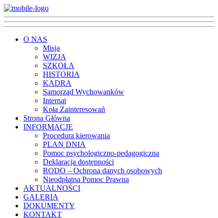
O NAS
Misja
WIZJA
SZKOŁA
HISTORIA
KADRA
Samorząd Wychowanków
Internat
Koła Zainteresowań
Strona Główna
INFORMACJE
Procedura kierowania
PLAN DNIA
Pomoc psychologiczno-pedagogiczna
Deklaracja dostępności
RODO – Ochrona danych osobowych
Nieodpłatna Pomoc Prawna
AKTUALNOŚCI
GALERIA
DOKUMENTY
KONTAKT