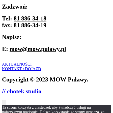
Zadzwoń:
Tel:
81 886-34-18
fax:
81 886-34-19
Napisz:
E:
mow@mow.pulawy.pl
AKTUALNOŚCI
KONTAKT / DOJAZD
Copyright © 2023 MOW Puławy.
// chotek studio
Ta strona korzysta z ciasteczek aby świadczyć usługi na
najwyższym poziomie. Dalsze korzystanie ze strony oznacza, że