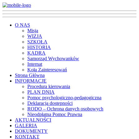
O NAS
Misja
WIZJA
SZKOŁA
HISTORIA
KADRA
Samorząd Wychowanków
Internat
Koła Zainteresowań
Strona Główna
INFORMACJE
Procedura kierowania
PLAN DNIA
Pomoc psychologiczno-pedagogiczna
Deklaracja dostępności
RODO – Ochrona danych osobowych
Nieodpłatna Pomoc Prawna
AKTUALNOŚCI
GALERIA
DOKUMENTY
KONTAKT