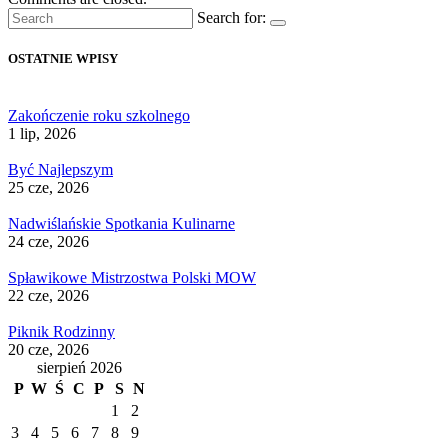
Search for:
OSTATNIE WPISY
Zakończenie roku szkolnego
1 lip, 2026
Być Najlepszym
25 cze, 2026
Nadwiślańskie Spotkania Kulinarne
24 cze, 2026
Spławikowe Mistrzostwa Polski MOW
22 cze, 2026
Piknik Rodzinny
20 cze, 2026
sierpień 2026
P
W
Ś
C
P
S
N
1
2
3
4
5
6
7
8
9