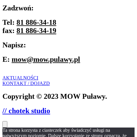
Zadzwoń:
Tel:
81 886-34-18
fax:
81 886-34-19
Napisz:
E:
mow@mow.pulawy.pl
AKTUALNOŚCI
KONTAKT / DOJAZD
Copyright © 2023 MOW Puławy.
// chotek studio
Ta strona korzysta z ciasteczek aby świadczyć usługi na
najwyższym poziomie. Dalsze korzystanie ze strony oznacza, że