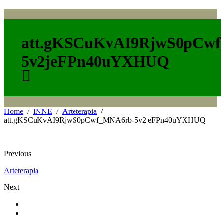
att.gKSCuKvAI9RjwS0pCw
5v2jeFPn40uYXHUQ
Home
INNE
Arteterapia
att.gKSCuKvAI9RjwS0pCwf_MNA6rb-5v2jeFPn40uYXHUQ
Previous
Arteterapia
Next