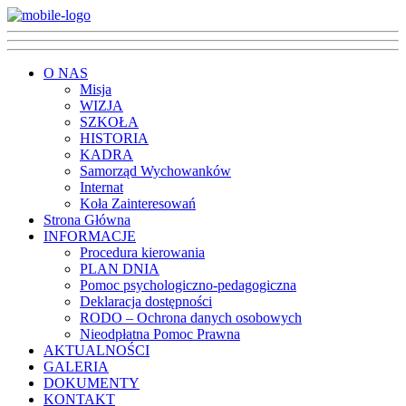
O NAS
Misja
WIZJA
SZKOŁA
HISTORIA
KADRA
Samorząd Wychowanków
Internat
Koła Zainteresowań
Strona Główna
INFORMACJE
Procedura kierowania
PLAN DNIA
Pomoc psychologiczno-pedagogiczna
Deklaracja dostępności
RODO – Ochrona danych osobowych
Nieodpłatna Pomoc Prawna
AKTUALNOŚCI
GALERIA
DOKUMENTY
KONTAKT