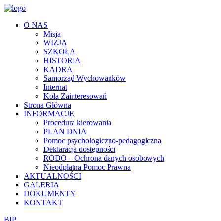
O NAS
Misja
WIZJA
SZKOŁA
HISTORIA
KADRA
Samorząd Wychowanków
Internat
Koła Zainteresowań
Strona Główna
INFORMACJE
Procedura kierowania
PLAN DNIA
Pomoc psychologiczno-pedagogiczna
Deklaracja dostępności
RODO – Ochrona danych osobowych
Nieodpłatna Pomoc Prawna
AKTUALNOŚCI
GALERIA
DOKUMENTY
KONTAKT
BIP