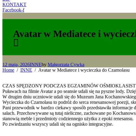
KONTAKT
Facebook-f
Avatar w Mediatece i wyciec
12 maja, 2026
INNE
by
Małgorzata Cywka
Home
INNE
Avatar w Mediatece i wycieczka do Czarnolasu
CZAS SPĘDZONY PODCZAS EGZAMINÓW OŚMIOKLASISTY w Młodzi
Puławach na filmie Avatar a po seansie udali się na pyszne lody. Dzi
W drugim dniu uczniowie udali się do Muzeum Jana Kochanowskiego. C
Wycieczka do Czarnolasu to podróż do serca renesansowej poezji
Pani przewodnik w bardzo ciekawy sposób przedstawiła informacje d
salach. Przechowywane są tutaj nieliczne, zachowane po Kochanowsk
stanowią meble i przedmioty codziennego użytku z epoki renesansu.
Po zwiedzaniu wszyscy udali się na ognisko integracyjne.