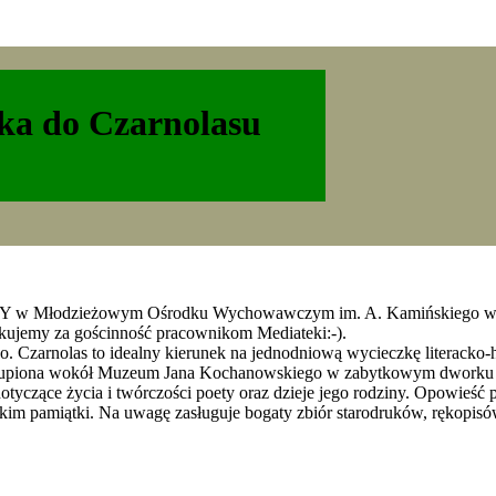
zka do Czarnolasu
eżowym Ośrodku Wychowawczym im. A. Kamińskiego w Puława
ękujemy za gościnność pracownikom Mediateki:⁠-⁠).
zarnolas to idealny kierunek na jednodniową wycieczkę literacko-his
, skupiona wokół Muzeum Jana Kochanowskiego w zabytkowym dworku
otyczące życia i twórczości poety oraz dzieje jego rodziny. Opowieś
im pamiątki. Na uwagę zasługuje bogaty zbiór starodruków, rękopisó