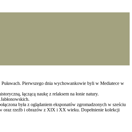
ch. Pierwszego dnia wychowankowie byli w Mediatece w
toryczną, łączącą naukę z relaksem na łonie natury.
 Jabłonowskich.
ć połączona była z oglądaniem eksponatów zgromadzonych w sześciu
w oraz rzeźb i obrazów z XIX i XX wieku. Dopełnienie kolekcji