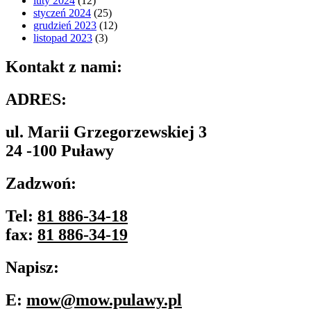
luty 2024
(12)
styczeń 2024
(25)
grudzień 2023
(12)
listopad 2023
(3)
Kontakt z nami:
ADRES:
ul. Marii Grzegorzewskiej 3
24 -100 Puławy
Zadzwoń:
Tel:
81 886-34-18
fax:
81 886-34-19
Napisz:
E:
mow@mow.pulawy.pl