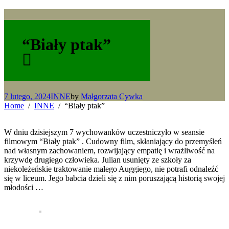
“Biały ptak”
7 lutego, 2024
INNE
by
Małgorzata Cywka
Home
INNE
“Biały ptak”
W dniu dzisiejszym 7 wychowanków uczestniczyło w seansie
filmowym “Biały ptak” . Cudowny film, skłaniający do przemyśleń
nad własnym zachowaniem, rozwijający empatię i wrażliwość na
krzywdę drugiego człowieka. Julian usunięty ze szkoły za
niekoleżeńskie traktowanie małego Auggiego, nie potrafi odnaleźć
się w liceum. Jego babcia dzieli się z nim poruszającą historią swojej
młodości …