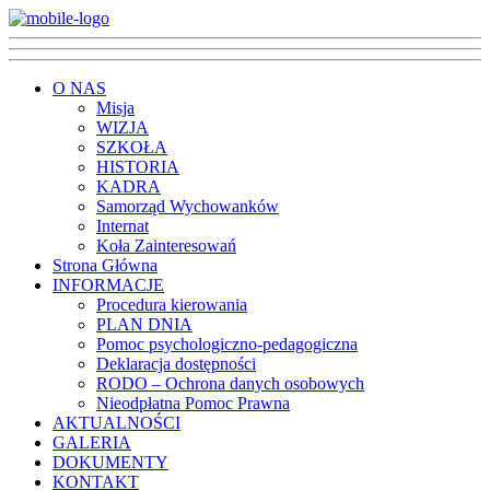
O NAS
Misja
WIZJA
SZKOŁA
HISTORIA
KADRA
Samorząd Wychowanków
Internat
Koła Zainteresowań
Strona Główna
INFORMACJE
Procedura kierowania
PLAN DNIA
Pomoc psychologiczno-pedagogiczna
Deklaracja dostępności
RODO – Ochrona danych osobowych
Nieodpłatna Pomoc Prawna
AKTUALNOŚCI
GALERIA
DOKUMENTY
KONTAKT