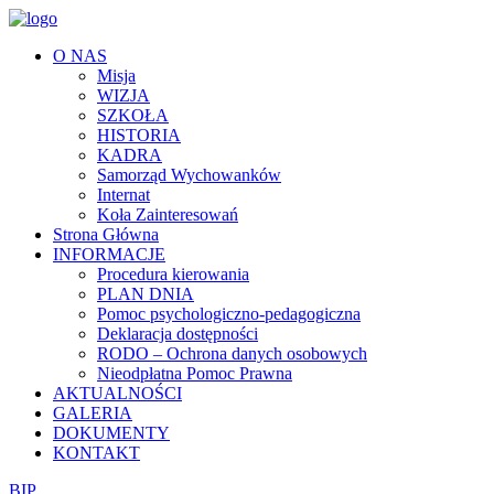
O NAS
Misja
WIZJA
SZKOŁA
HISTORIA
KADRA
Samorząd Wychowanków
Internat
Koła Zainteresowań
Strona Główna
INFORMACJE
Procedura kierowania
PLAN DNIA
Pomoc psychologiczno-pedagogiczna
Deklaracja dostępności
RODO – Ochrona danych osobowych
Nieodpłatna Pomoc Prawna
AKTUALNOŚCI
GALERIA
DOKUMENTY
KONTAKT
BIP