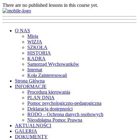
There are no published lessons in this course yet.
O NAS
Misja
WIZJA
SZKOŁA
HISTORIA
KADRA
Samorząd Wychowanków
Internat
Koła Zainteresowań
Strona Główna
INFORMACJE
Procedura kierowania
PLAN DNIA
Pomoc psychologiczno-pedagogiczna
Deklaracja dostępności
RODO – Ochrona danych osobowych
Nieodpłatna Pomoc Prawna
AKTUALNOŚCI
GALERIA
DOKUMENTY