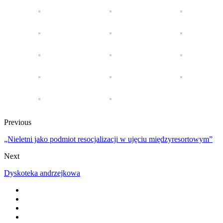
Previous
„Nieletni jako podmiot resocjalizacji w ujęciu międzyresortowym”
Next
Dyskoteka andrzejkowa