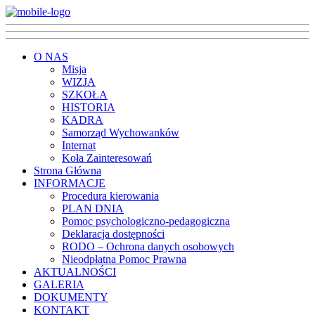
O NAS
Misja
WIZJA
SZKOŁA
HISTORIA
KADRA
Samorząd Wychowanków
Internat
Koła Zainteresowań
Strona Główna
INFORMACJE
Procedura kierowania
PLAN DNIA
Pomoc psychologiczno-pedagogiczna
Deklaracja dostępności
RODO – Ochrona danych osobowych
Nieodpłatna Pomoc Prawna
AKTUALNOŚCI
GALERIA
DOKUMENTY
KONTAKT