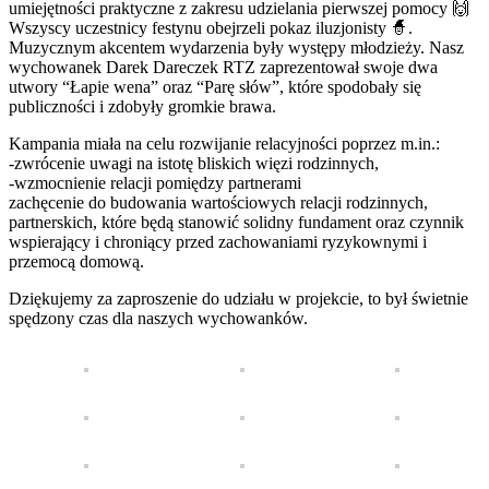
umiejętności praktyczne z zakresu udzielania pierwszej pomocy 🙌
Wszyscy uczestnicy festynu obejrzeli pokaz iluzjonisty 🧙.
Muzycznym akcentem wydarzenia były występy młodzieży. Nasz
wychowanek Darek Dareczek RTZ zaprezentował swoje dwa
utwory “Łapie wena” oraz “Parę słów”, które spodobały się
publiczności i zdobyły gromkie brawa.
Kampania miała na celu rozwijanie relacyjności poprzez m.in.:
-zwrócenie uwagi na istotę bliskich więzi rodzinnych,
-wzmocnienie relacji pomiędzy partnerami
zachęcenie do budowania wartościowych relacji rodzinnych,
partnerskich, które będą stanowić solidny fundament oraz czynnik
wspierający i chroniący przed zachowaniami ryzykownymi i
przemocą domową.
Dziękujemy za zaproszenie do udziału w projekcie, to był świetnie
spędzony czas dla naszych wychowanków.