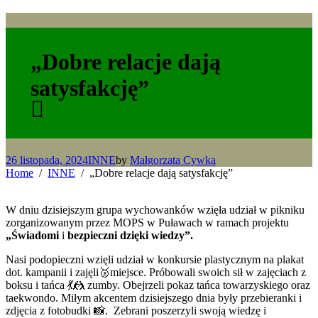
„Dobre relacje dają
satysfakcję”
26 listopada, 2024
INNE
by
Małgorzata Cywka
Home
INNE
„Dobre relacje dają satysfakcję”
W dniu dzisiejszym grupa wychowanków wzięła udział w pikniku
zorganizowanym przez MOPS w Puławach w ramach projektu
„Świadomi
i
bezpieczni
dzięki wiedzy”.
Nasi podopieczni wzięli udział w konkursie plastycznym na plakat
dot. kampanii i zajęli🥈miejsce. Próbowali swoich sił w zajęciach z
boksu i tańca 💃🤼 zumby. Obejrzeli pokaz tańca towarzyskiego oraz
taekwondo. Miłym akcentem dzisiejszego dnia były przebieranki i
zdjęcia z fotobudki 📸. Zebrani poszerzyli swoją wiedzę i