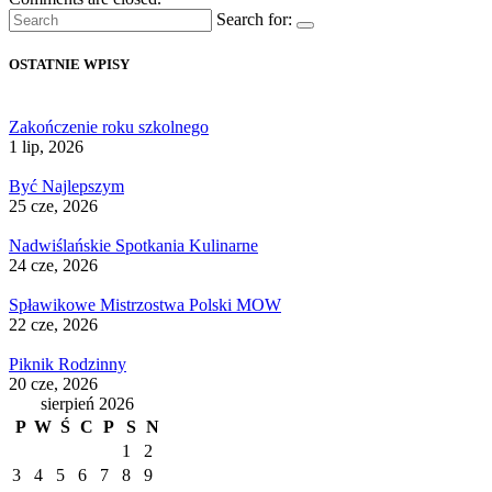
Search for:
OSTATNIE WPISY
Zakończenie roku szkolnego
1 lip, 2026
Być Najlepszym
25 cze, 2026
Nadwiślańskie Spotkania Kulinarne
24 cze, 2026
Spławikowe Mistrzostwa Polski MOW
22 cze, 2026
Piknik Rodzinny
20 cze, 2026
sierpień 2026
P
W
Ś
C
P
S
N
1
2
3
4
5
6
7
8
9