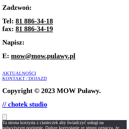
Zadzwoń:
Tel:
81 886-34-18
fax:
81 886-34-19
Napisz:
E:
mow@mow.pulawy.pl
AKTUALNOŚCI
KONTAKT / DOJAZD
Copyright © 2023 MOW Puławy.
// chotek studio
Ta strona korzysta z ciasteczek aby świadczyć usługi na
najwyższym poziomie. Dalsze korzystanie ze strony oznacza, że