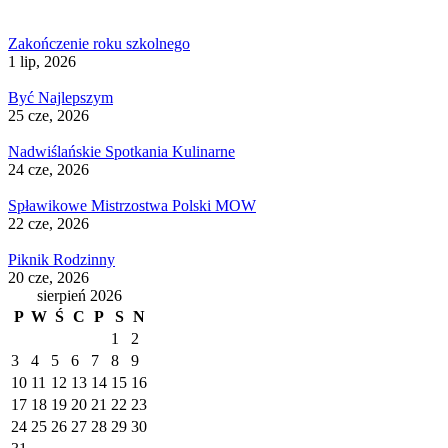
Zakończenie roku szkolnego
1 lip, 2026
Być Najlepszym
25 cze, 2026
Nadwiślańskie Spotkania Kulinarne
24 cze, 2026
Spławikowe Mistrzostwa Polski MOW
22 cze, 2026
Piknik Rodzinny
20 cze, 2026
sierpień 2026
P
W
Ś
C
P
S
N
1
2
3
4
5
6
7
8
9
10
11
12
13
14
15
16
17
18
19
20
21
22
23
24
25
26
27
28
29
30