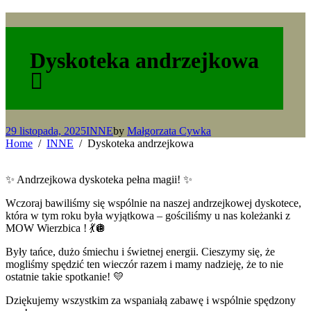
Dyskoteka andrzejkowa
29 listopada, 2025
INNE
by
Małgorzata Cywka
Home
INNE
Dyskoteka andrzejkowa
✨ Andrzejkowa dyskoteka pełna magii! ✨
Wczoraj bawiliśmy się wspólnie na naszej andrzejkowej dyskotece,
która w tym roku była wyjątkowa – gościliśmy u nas koleżanki z
MOW Wierzbica ! 💃🪩
Były tańce, dużo śmiechu i świetnej energii. Cieszymy się, że
mogliśmy spędzić ten wieczór razem i mamy nadzieję, że to nie
ostatnie takie spotkanie! 💛
Dziękujemy wszystkim za wspaniałą zabawę i wspólnie spędzony