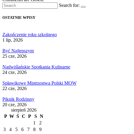
Search for:
OSTATNIE WPISY
Zakończenie roku szkolnego
1 lip, 2026
Być Najlepszym
25 cze, 2026
Nadwiślańskie Spotkania Kulinarne
24 cze, 2026
Spławikowe Mistrzostwa Polski MOW
22 cze, 2026
Piknik Rodzinny
20 cze, 2026
sierpień 2026
P
W
Ś
C
P
S
N
1
2
3
4
5
6
7
8
9