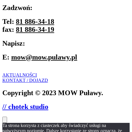
Zadzwoń:
Tel:
81 886-34-18
fax:
81 886-34-19
Napisz:
E:
mow@mow.pulawy.pl
AKTUALNOŚCI
KONTAKT / DOJAZD
Copyright © 2023 MOW Puławy.
// chotek studio
Ta strona korzysta z ciasteczek aby świadczyć usługi na
najwyższym poziomie. Dalsze korzystanie ze strony oznacza, że