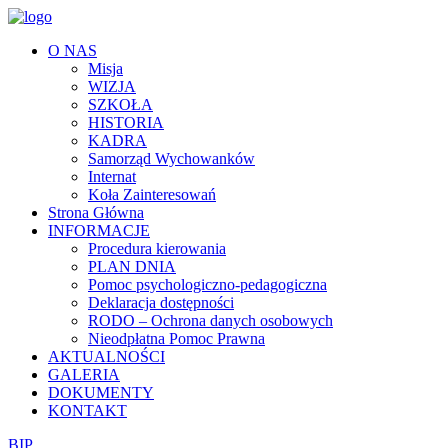
O NAS
Misja
WIZJA
SZKOŁA
HISTORIA
KADRA
Samorząd Wychowanków
Internat
Koła Zainteresowań
Strona Główna
INFORMACJE
Procedura kierowania
PLAN DNIA
Pomoc psychologiczno-pedagogiczna
Deklaracja dostępności
RODO – Ochrona danych osobowych
Nieodpłatna Pomoc Prawna
AKTUALNOŚCI
GALERIA
DOKUMENTY
KONTAKT
BIP