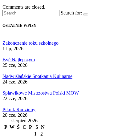
Comments are closed.
Search for:
OSTATNIE WPISY
Zakończenie roku szkolnego
1 lip, 2026
Być Najlepszym
25 cze, 2026
Nadwiślańskie Spotkania Kulinarne
24 cze, 2026
Spławikowe Mistrzostwa Polski MOW
22 cze, 2026
Piknik Rodzinny
20 cze, 2026
sierpień 2026
P
W
Ś
C
P
S
N
1
2