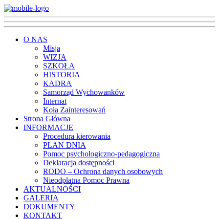
O NAS
Misja
WIZJA
SZKOŁA
HISTORIA
KADRA
Samorząd Wychowanków
Internat
Koła Zainteresowań
Strona Główna
INFORMACJE
Procedura kierowania
PLAN DNIA
Pomoc psychologiczno-pedagogiczna
Deklaracja dostępności
RODO – Ochrona danych osobowych
Nieodpłatna Pomoc Prawna
AKTUALNOŚCI
GALERIA
DOKUMENTY
KONTAKT