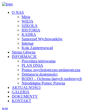
O NAS
Misja
WIZJA
SZKOŁA
HISTORIA
KADRA
Samorząd Wychowanków
Internat
Koła Zainteresowań
Strona Główna
INFORMACJE
Procedura kierowania
PLAN DNIA
Pomoc psychologiczno-pedagogiczna
Deklaracja dostępności
RODO – Ochrona danych osobowych
Nieodpłatna Pomoc Prawna
AKTUALNOŚCI
GALERIA
DOKUMENTY
KONTAKT
BIP