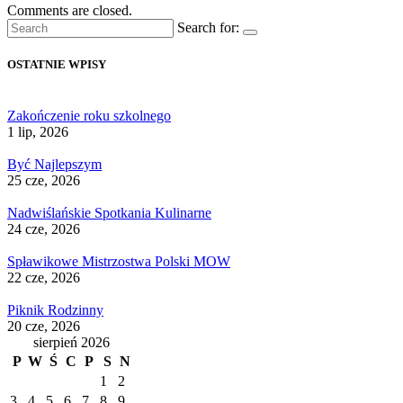
Comments are closed.
Search for:
OSTATNIE WPISY
Zakończenie roku szkolnego
1 lip, 2026
Być Najlepszym
25 cze, 2026
Nadwiślańskie Spotkania Kulinarne
24 cze, 2026
Spławikowe Mistrzostwa Polski MOW
22 cze, 2026
Piknik Rodzinny
20 cze, 2026
sierpień 2026
P
W
Ś
C
P
S
N
1
2
3
4
5
6
7
8
9