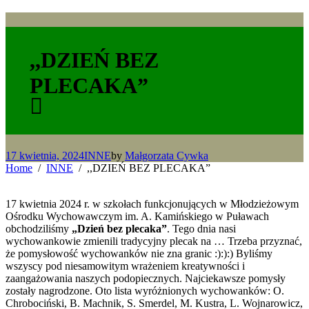
,,DZIEŃ BEZ
PLECAKA”
17 kwietnia, 2024
INNE
by
Małgorzata Cywka
Home
INNE
,,DZIEŃ BEZ PLECAKA”
17 kwietnia 2024 r. w szkołach funkcjonujących w Młodzieżowym
Ośrodku Wychowawczym im. A. Kamińskiego w Puławach
obchodziliśmy
„Dzień bez plecaka”
. Tego dnia nasi
wychowankowie zmienili tradycyjny plecak na … Trzeba przyznać,
że pomysłowość wychowanków nie zna granic :):):) Byliśmy
wszyscy pod niesamowitym wrażeniem kreatywności i
zaangażowania naszych podopiecznych. Najciekawsze pomysły
zostały nagrodzone. Oto lista wyróżnionych wychowanków: O.
Chrobociński, B. Machnik, S. Smerdel, M. Kustra, L. Wojnarowicz,