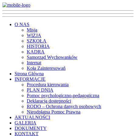
O NAS
Misja
WIZJA
SZKOŁA
HISTORIA
KADRA
Samorząd Wychowanków
Internat
Koła Zainteresowań
Strona Główna
INFORMACJE
Procedura kierowania
PLAN DNIA
Pomoc psychologiczno-pedagogiczna
Deklaracja dostępności
RODO – Ochrona danych osobowych
Nieodpłatna Pomoc Prawna
AKTUALNOŚCI
GALERIA
DOKUMENTY
KONTAKT