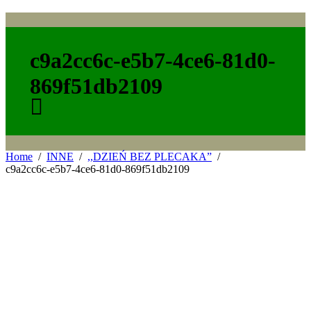
c9a2cc6c-e5b7-4ce6-81d0-
869f51db2109
Home
INNE
,,DZIEŃ BEZ PLECAKA”
c9a2cc6c-e5b7-4ce6-81d0-869f51db2109