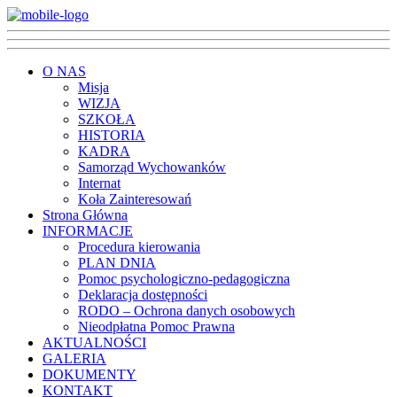
O NAS
Misja
WIZJA
SZKOŁA
HISTORIA
KADRA
Samorząd Wychowanków
Internat
Koła Zainteresowań
Strona Główna
INFORMACJE
Procedura kierowania
PLAN DNIA
Pomoc psychologiczno-pedagogiczna
Deklaracja dostępności
RODO – Ochrona danych osobowych
Nieodpłatna Pomoc Prawna
AKTUALNOŚCI
GALERIA
DOKUMENTY
KONTAKT