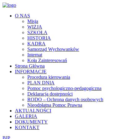
O NAS
Misja
WIZJA
SZKOŁA
HISTORIA
KADRA
Samorząd Wychowanków
Internat
Koła Zainteresowań
Strona Główna
INFORMACJE
Procedura kierowania
PLAN DNIA
Pomoc psychologiczno-pedagogiczna
Deklaracja dostępności
RODO – Ochrona danych osobowych
Nieodpłatna Pomoc Prawna
AKTUALNOŚCI
GALERIA
DOKUMENTY
KONTAKT
BIP