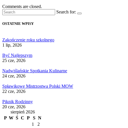
Comments are closed.
Search for:
OSTATNIE WPISY
Zakończenie roku szkolnego
1 lip, 2026
Być Najlepszym
25 cze, 2026
Nadwiślańskie Spotkania Kulinarne
24 cze, 2026
Spławikowe Mistrzostwa Polski MOW
22 cze, 2026
Piknik Rodzinny
20 cze, 2026
sierpień 2026
P
W
Ś
C
P
S
N
1
2