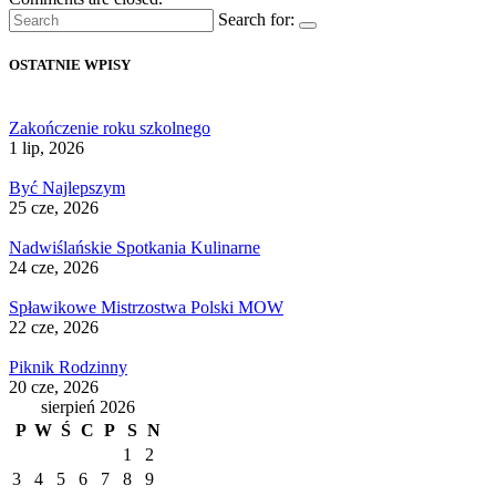
Search for:
OSTATNIE WPISY
Zakończenie roku szkolnego
1 lip, 2026
Być Najlepszym
25 cze, 2026
Nadwiślańskie Spotkania Kulinarne
24 cze, 2026
Spławikowe Mistrzostwa Polski MOW
22 cze, 2026
Piknik Rodzinny
20 cze, 2026
sierpień 2026
P
W
Ś
C
P
S
N
1
2
3
4
5
6
7
8
9