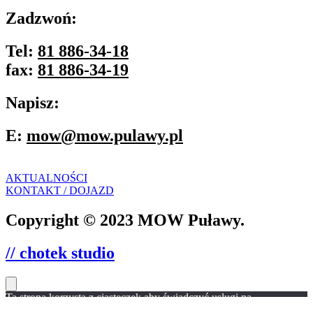
Zadzwoń:
Tel:
81 886-34-18
fax:
81 886-34-19
Napisz:
E:
mow@mow.pulawy.pl
AKTUALNOŚCI
KONTAKT / DOJAZD
Copyright © 2023 MOW Puławy.
// chotek studio
Ta strona korzysta z ciasteczek aby świadczyć usługi na
najwyższym poziomie. Dalsze korzystanie ze strony oznacza, że