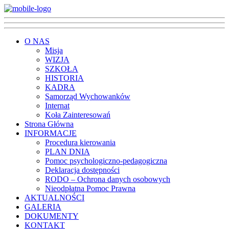
O NAS
Misja
WIZJA
SZKOŁA
HISTORIA
KADRA
Samorząd Wychowanków
Internat
Koła Zainteresowań
Strona Główna
INFORMACJE
Procedura kierowania
PLAN DNIA
Pomoc psychologiczno-pedagogiczna
Deklaracja dostępności
RODO – Ochrona danych osobowych
Nieodpłatna Pomoc Prawna
AKTUALNOŚCI
GALERIA
DOKUMENTY
KONTAKT