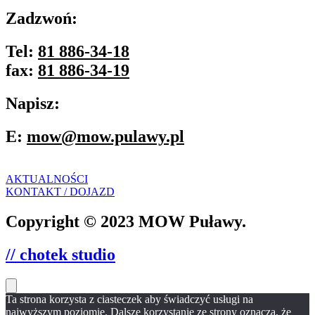
Zadzwoń:
Tel:
81 886-34-18
fax:
81 886-34-19
Napisz:
E:
mow@mow.pulawy.pl
AKTUALNOŚCI
KONTAKT / DOJAZD
Copyright © 2023 MOW Puławy.
// chotek studio
Ta strona korzysta z ciasteczek aby świadczyć usługi na
najwyższym poziomie. Dalsze korzystanie ze strony oznacza, że