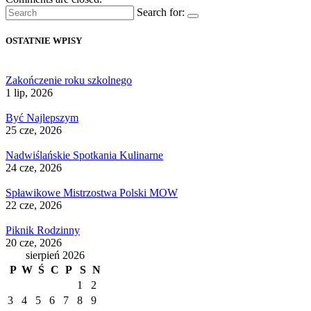
Search for:
OSTATNIE WPISY
Zakończenie roku szkolnego
1 lip, 2026
Być Najlepszym
25 cze, 2026
Nadwiślańskie Spotkania Kulinarne
24 cze, 2026
Spławikowe Mistrzostwa Polski MOW
22 cze, 2026
Piknik Rodzinny
20 cze, 2026
sierpień 2026
P
W
Ś
C
P
S
N
1
2
3
4
5
6
7
8
9